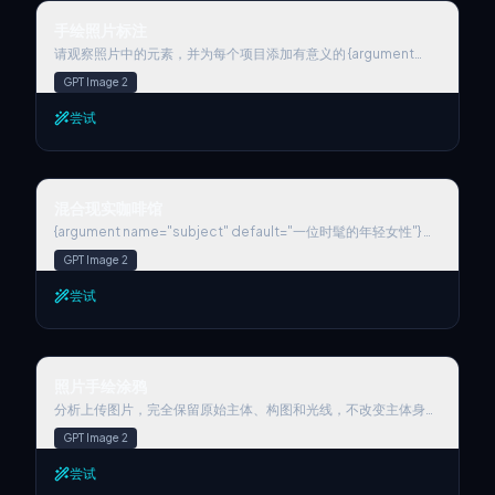
手绘照片标注
手绘照片标注
请观察照片中的元素，并为每个项目添加有意义的 {argument
name="style" default="手绘"} 标注。请识别照片中的项目。描
GPT Image 2
述规则：• 使用类似白色笔触的精细手绘线条 • 一笔画风格，随
意，略显不规则 • 沿物体边缘添加描边轮廓 • 使用箭头或虚线进行
尝试
视觉引导。文字规则：• 手写风格字体 ({argument name="font
feel" default="日系可爱风"}) • 短句，如同自言自语的呢喃 • 语气
像日记一样，带有一丝情感。标注生成规则：不要过度装饰，保持
留白。
混合现实咖啡馆
混合现实咖啡馆
{argument name="subject" default="一位时髦的年轻女性"} 坐
在户外咖啡馆的桌旁，手持热咖啡杯靠近唇边。她留着黑色短卷
GPT Image 2
发，戴着 {argument name="accessory" default="超大号有色
墨镜"}，身穿米色短款毛衣、宽松棕色高腰裤和厚底白色运动鞋。
尝试
肩上挎着一个印有极简咖啡主题插画的托特包。 场景将写实摄影与
{argument name="overlay style" default="趣味 2D 卡通叠加"}
相结合。她周围漂浮着动画咖啡元素：带有心形拉花的微笑卡布奇
诺杯、长着小脸的可爱咖啡豆，以及形成漫画风格形状的焦糖飞
照片手绘涂鸦
溅。柔和的涂鸦蒸汽升腾，化作心形和星星。 桌上摆放着：一个羊
照片手绘涂鸦
角面包、一本带有素描画的笔记本，以及第二个咖啡杯。 背景：写
实舒适的咖啡馆街道，有砖墙、植物、温暖的黄金时刻光线和柔和
分析上传图片，完全保留原始主体、构图和光线，不改变主体身
的阴影。轻微的景深效果，主体清晰对焦。 风格：写实主义与活力
份、比例或结构。在主体周围添加有趣的手绘涂鸦，让它们自然互
GPT Image 2
卡通插画的融合，波普艺术美学，高饱和度但色调温暖，构图简
动，例如小角色、笑脸、小伙伴坐着、拥抱或对主体做反应。涂鸦
洁，适合 Instagram 发布，柔和光晕，4k 细节。
要贴合主体形状和透视，使用干净细线、略微不完美的手绘感，少
尝试
量但表情丰富，不要遮挡关键主体。