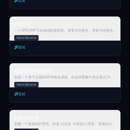
尝试
园。带有“Le silence”文字的绿色公园长椅，秋叶。电影感、真实
的氛围，自然环境光。氛围：精致，病毒式社交媒体内容。时尚前
卫的情绪，OOTD分解，创意编辑美学。照片级真实感纹理，非
CGI。亲密感：POV。故事：时尚造型分解。标题能量：搭配棕色
剪影艺术
麂皮和皮革。约束：必须保持白人种族，照片级真实感皮肤，屏幕
剪影艺术
上的相机UI元素（快门按钮），屏幕上的手写文字注释，弹出效
果。避免透明手机屏幕，空白屏幕，3D渲染风格，卡通，塑料皮
一个 [PROMPT] 的基础轮廓剪影。背景为亮黄色，剪影为纯黑色
肤。负面提示：透明屏幕，空白屏幕，玻璃手机，3d，渲染，卡
实心填充。
Nano Banana
通，动漫，塑料，绘画，插图。
尝试
真实世界的AR信息化
真实世界的AR信息化
你是一个基于位置的AR体验生成器。在这张图像中突出显示[兴趣
点]并标注相关信息
Nano Banana
尝试
护照入境印章
护照入境印章
创建一个逼真的护照页，并盖上[北京, 中国]的入境章。章面应以粗
体英文写明“欢迎来到北京”，并设计成圆形或椭圆形，并带有装饰