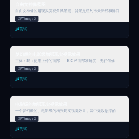
自由女神像蓝图
自由女神像的超现实宽视角风景照，背景是纽约市天际线和港口。
场景上叠加了一个白色手绘的增强现实技术覆盖层。特点包括：1.
GPT Image 2
涂鸦式白色引导线指向关键细节，如“火炬”、“皇冠光芒”和“铜
壳”，并带有手写文本标签。2. 大型尺寸垂直测量箭头指示从地面
尝试
到火炬的总高度。3. 小型浮动线框图标显示风荷载数据和材料组
成。美学：结构工程分析、F1广播图形风格、明亮的户外日光、建
筑蓝图叠加。
梦幻般的电影级增强现实视觉效果
梦幻般的电影级增强现实视觉效果
主体：我（使用上传的面部——100%面部准确度，无任何修
改）。面部无额外亮度，保持我自然的深色面部肤色不变。梦幻
GPT Image 2
般、电影品质的增强现实视觉效果，无数漂浮的Spotify播放器界
面卡片围绕着中心人物（显示的人物）轨道运行，我正靠在街上的
尝试
路灯杆上，手持手机并看向手机，处于完整的3D空间构图中，每
张音乐播放器卡片都策略性地放置在不同距离处，有些显眼地位于
前方并部分覆盖主体，而另一些则漂浮在主体后方和旁边，利用真
实的Apple Music UI/Spotify UI元素播放进度指示器，并展示[艺
电影级的增强现实视觉效果
术家姓名]的歌曲；所有卡片都显示光滑的圆角，带有微妙的角透
电影级的增强现实视觉效果
视偏移，呈现半透明的磨砂玻璃美学，散发出柔和弥漫的边缘发
光，伴随着经过测量的电影级光晕，与场景的环境光有机地相互作
一个梦幻般的、电影级的增强现实视觉效果，其中无数悬浮的
用；构图展示了冷色到中性色调的调色板，具有丰富但保留的阴影
Spotify播放器界面卡片在完整的3D空间构图中环绕着中心人物
GPT Image 2
细节，来自专辑封面的策略性色彩爆发，中高对比度水平与逐渐的
（所示人物），每张音乐播放器卡片都策略性地放置在不同的距
亮点过渡，以及微妙的焦深变化，其中较近的卡片保持清晰细节，
离，有些突出地放置在前面并部分覆盖主体，而另一些则漂浮在主
尝试
而较远的卡片则接受柔和的模糊处理，以及低调的运动增强强调，
体后面和旁边，利用真实的Apple Music UI/Spotify UI元素播放
所有这些都同时保持主体逼真、居中定位并真实地融入其物理环境
进度指示器，并展示[艺术家姓名]的歌曲；所有卡片都显示光滑的