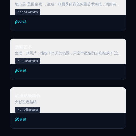
地点是"英国伦敦"，生成一张夏季的彩色矢量艺术海报，顶部有大
的"LONDON"标题，下方有较小的"UNITED KINGDOM"标题
Nano Banana
尝试
云彩艺术
云彩艺术
生成一张照片：捕捉了白天的场景，天空中散落的云彩组成了 [主
体/物体] 的形状，位于 [地点] 的上方。
Nano Banana
尝试
动漫贴纸集合
动漫贴纸集合
火影忍者贴纸
Nano Banana
尝试