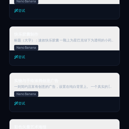
Nano Banana
性边框。章面应包含“ARRIVAL”字样和一个虚构的日期，例如
“2025年4月16日”。在章面中加入{故宫}的微妙轮廓作为背景细
尝试
节。使用深蓝色或红色墨水并略加晕染，以增强真实感。章面应略
微倾斜，如同手工压印。护照页应清晰可见纸张纹理和安全图案。
快乐胶囊制作
快乐胶囊制作
标题（大字）：速效快乐胶囊 一颗上为星巴克绿下为透明的小药
丸，上面印有星巴克logo，里面有很多咖啡豆 说明（小字）：请
Nano Banana
在悲伤难过时服用，一日三次，一次两粒 购买按钮 和 药丸颜色一
致，下面价格：$9，请遵循医嘱酌情购买
尝试
实物与手绘涂鸦创意广告
实物与手绘涂鸦创意广告
一则简约且富有创意的广告，设置在纯白背景上。 一个真实的 [真
实物体] 与手绘黑色墨水涂鸦相结合，线条松散而俏皮。涂鸦描绘
Nano Banana
了：[涂鸦概念及交互：以巧妙、富有想象力的方式与物体互动]。
在顶部或中部加入粗体黑色 [广告文案] 文字。在底部清晰放置 [品
尝试
牌标志]。视觉效果应简洁、有趣、高对比度且构思巧妙。
彩色矢量艺术海报
彩色矢量艺术海报