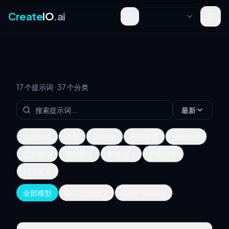
Create
IO
.ai
Toggle theme
17 个提示词 · 37 个分类
最新
全部分类
人像
3D转换
时尚穿搭
风格迁移
艺术创作
海报设计
角色设计
产品渲染
+29 更多
全部模型
GPT Image 2
Nano Banana
自由女神像蓝图