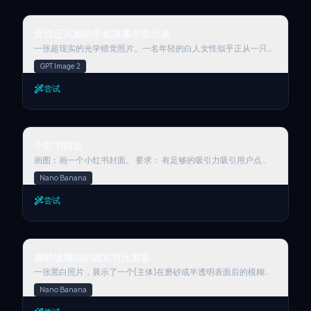
中。穿着敞开的黄色连帽衫和黑色牛仔裤，白色运动鞋，逼真的伦
圆角和微妙的角度透视变化，呈现出半透明的磨砂玻璃美学，散发
敦街景背景。创建一张9:16的高清照片
出柔和弥散的边框发光，带有适度的电影光晕，与场景的环境光有
女性正从她的手机屏幕中走出来
机地互动；构图展示了冷色到中性色调，具有丰富而保留的阴影细
女性正从她的手机屏幕中走出来
节，专辑封面带来策略性的色彩爆发，中高对比度水平与逐渐的亮
点过渡，微妙的焦点深度变化，其中较近的卡片保持清晰细节，而
一张超现实的光学错觉照片。一名年轻的白人女性似乎正从一只手
较远的卡片则获得柔和的模糊处理，以及低调的运动增强强调，同
握着的智能手机屏幕中走出。屏幕显示着相机界面，捕捉到她的靴
GPT Image 2
时保持主体逼真、居中定位，并真实地融入其物理环境。
子，而她真实的上半身则从手机中延伸到现实世界。确保手机屏幕
清晰显示iOS相机UI（快门按钮、模式文字）。手写注释必须清晰
尝试
可辨，且不能镜像。20多岁。迷人俏皮的眼神，自信、直接，直
视观者。嘴唇做出飞吻或嘟嘴的姿态，时尚迷人。整体生动、引人
入胜的互动。面部：不保留原始特征，自然魅力妆容，哑光粉底，
分明的欧式特征（高鼻梁、双眼皮、分明的下颌线）。深棕色长
小红书封面
发，波浪宽松，蓬松，具有真实光泽和风吹效果。身体：娇小但比
小红书封面
例真实，腰部有曲线，胸部被高领毛衣覆盖。腿部穿着靴子，在手
机屏幕界面内可见。脸部和手部为白皙的白人肤色，超真实的皮肤
画图：画一个小红书封面。 要求： 有足够的吸引力吸引用户点
纹理，可见毛孔，自然瑕疵，柔和的日光照明。姿势：躯干和头部
击； 字体醒目，选择有个性的字体； 文字大小按重要度分级，体
Nano Banana
垂直从手机中伸出，双腿显示在屏幕上。动态站姿。整体充满活力
现文案的逻辑结构； 标题是普通文字的至少2倍； 文字段落之间留
的随机姿势，让人感觉生命力满满。服装：精致的穿搭，高质量的
白。 只对要强调的文字用醒目色吸引用户注意； 背景使用吸引眼
尝试
纺织品摄影。迷你裙和皮靴（深灰色裙子，棕色靴子）。靴子在屏
球的图案（包括不限于纸张，记事本，微信聊天窗口，选择一种）
幕上UI元素下方可见。配件：前景中拍摄者手上戴有金戒指。勃艮
使用合适的图标或图片增加视觉层次，但要减少干扰。 文案：重
第色手机壳的智能手机，屏幕是活动的且细节丰富：显示iOS相机
磅！ChatGPT又变强了！ 多任务处理更牛✨ 编程能力更强💪 创
App界面（底部白色圆形快门按钮，“PHOTO”文字）。手机屏幕
造力爆表🎨 快来试试！ 图像9:16比例
磨砂玻璃后的虚实对比剪影
上：白色手写风格的文字叠加，带有指向服装元素的箭头（例如，
磨砂玻璃后的虚实对比剪影
带有箭头的“suede jacket”文字，带有箭头的“leather boots”文
字）。摄影：数码单反摄影，微距镜头捕捉手机细节。POV视
一张黑白照片，展示了一个[主体]在磨砂或半透明表面后的模糊剪
角，高角度俯视手部。合成摄影，3:4宽高比。清晰的屏幕像素，
影。其[部分]轮廓清晰，紧贴表面，与其余朦胧、模糊的身影形成
Nano Banana
屏幕上的指纹污迹，逼真的织物纹理。阴天柔和的自然光。背景长
鲜明对比。背景是柔和的灰色渐变色调，增强了神秘和艺术的氛
椅模糊（散景），手机屏幕UI和主体清晰。背景：秋天的巴黎公
围。