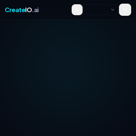
Create
IO
.ai
Toggle theme