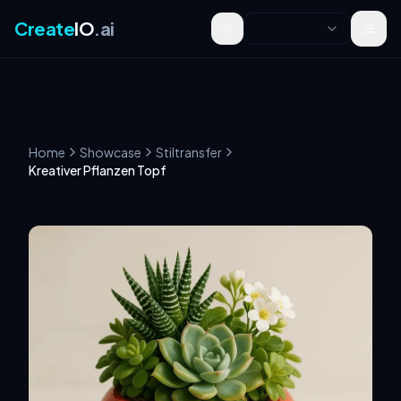
Create
IO
.ai
Toggle theme
Home
Showcase
Stiltransfer
Kreativer Pflanzen Topf