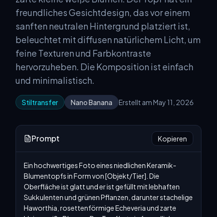
freundliches Gesichtdesign, das vor einem
sanften neutralen Hintergrund platziert ist,
beleuchtet mit diffusen natürlichem Licht, um
feine Texturen und Farbkontraste
hervorzuheben. Die Komposition ist einfach
und minimalistisch.
Stiltransfer
Nano Banana
Erstellt am May 11, 2026
Prompt
Kopieren
Ein hochwertiges Foto eines niedlichen Keramik-
Blumentopfs in Form von [Objekt/Tier]. Die 
Oberfläche ist glatt und er ist gefüllt mit lebhaften 
Sukkulenten und grünen Pflanzen, darunter stachelige 
Haworthia, rosettenförmige Echeveria und zarte 