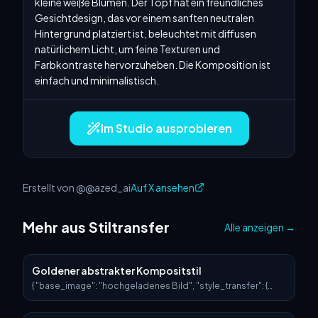
kleine weiße Blumen. Der Topf hat ein freundliches 
Gesichtdesign, das vor einem sanften neutralen 
Hintergrund platziert ist, beleuchtet mit diffusen 
natürlichem Licht, um feine Texturen und 
Farbkontraste hervorzuheben. Die Komposition ist 
einfach und minimalistisch.
Im Studio ausprobieren
Erstellt von @@azed_ai
Auf X ansehen
Mehr aus Stiltransfer
Alle anzeigen
→
Goldener abstrakter Kompositstil
{ "base_image": "hochgeladenes Bild", "style_transfer": {
"visual_characteristics": { "head_and_face": { "material":
"transluzentes Harz mit eingebettetem Sternenlicht und