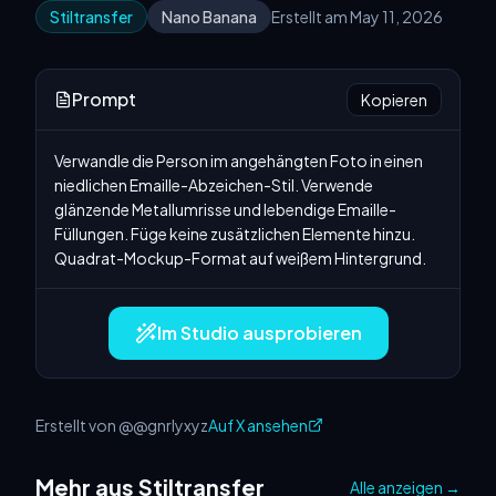
Stiltransfer
Nano Banana
Erstellt am May 11, 2026
Prompt
Kopieren
Verwandle die Person im angehängten Foto in einen 
niedlichen Emaille-Abzeichen-Stil. Verwende 
glänzende Metallumrisse und lebendige Emaille-
Füllungen. Füge keine zusätzlichen Elemente hinzu. 
Quadrat-Mockup-Format auf weißem Hintergrund.
Im Studio ausprobieren
Erstellt von @@gnrlyxyz
Auf X ansehen
Mehr aus Stiltransfer
Alle anzeigen
→