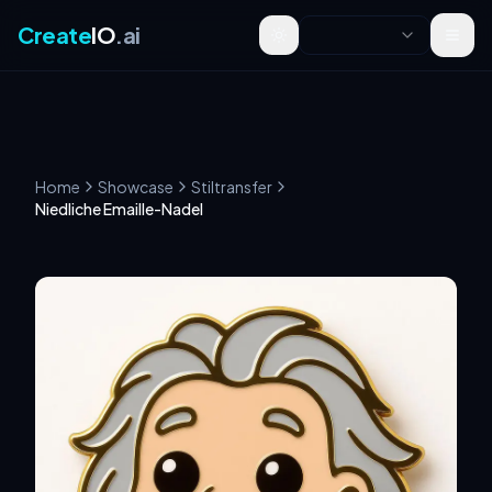
Create
IO
.ai
Toggle theme
Home
Showcase
Stiltransfer
Niedliche Emaille-Nadel