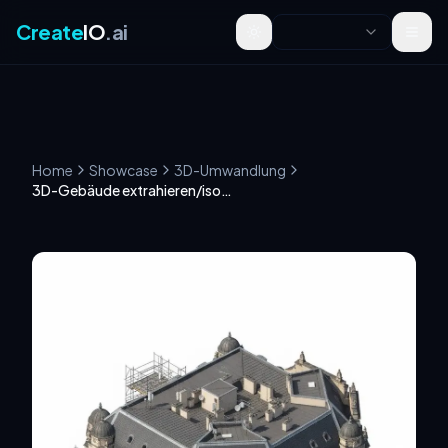
Create
IO
.ai
Toggle theme
Home
Showcase
3D-Umwandlung
3D-Gebäude extrahieren/isometrische Modelle erstellen