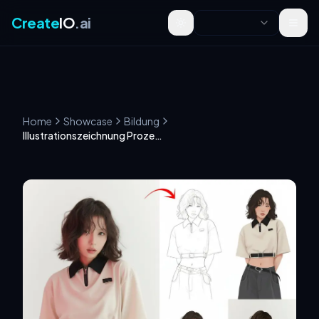
Create
IO
.ai
Toggle theme
Home
Showcase
Bildung
Illustrationszeichnung Prozess Vier-Panel