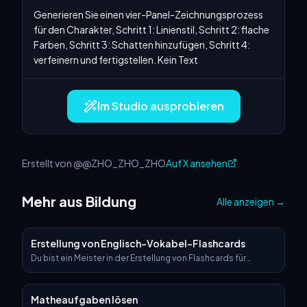
Generieren Sie einen vier-Panel-Zeichnungsprozess 
für den Charakter, Schritt 1: Linienstil, Schritt 2: flache 
Farben, Schritt 3: Schatten hinzufügen, Schritt 4: 
verfeinern und fertigstellen. Kein Text
Im Studio ausprobieren
Erstellt von @@ZHO_ZHO_ZHO
Auf X ansehen
Mehr aus Bildung
Alle anzeigen
→
Erstellung von Englisch-Vokabel-Flashcards
Du bist ein Meister in der Erstellung von Flashcards für
englische Wörter. Du kannst auf Basis des von mir
eingegebenen Themenworts ein Bild generieren und es
weiter ausbauen. Wenn ich zum Beispiel „computer“
Matheaufgaben lösen
eingebe, würdest du ein computerbezogenes Bild