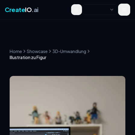
Create
IO
.ai
Toggle theme
Home
Showcase
3D-Umwandlung
Illustration zu Figur