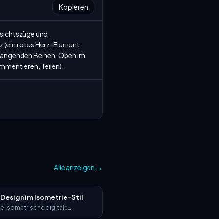
Kopieren
sichtszüge und 
z (ein rotes Herz-Element 
bhängenden Beinen. Oben im 
mmentieren, Teilen).
Alle anzeigen
→
 Design im Isometrie-Stil
he isometrische digitale
ion von [beschreibe das Motiv: z. B.