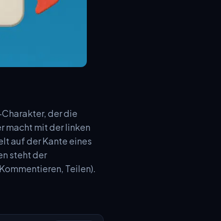
-Charakter, der die
 macht mit der linken
elt auf der Kante eines
n steht der
 Kommentieren, Teilen).