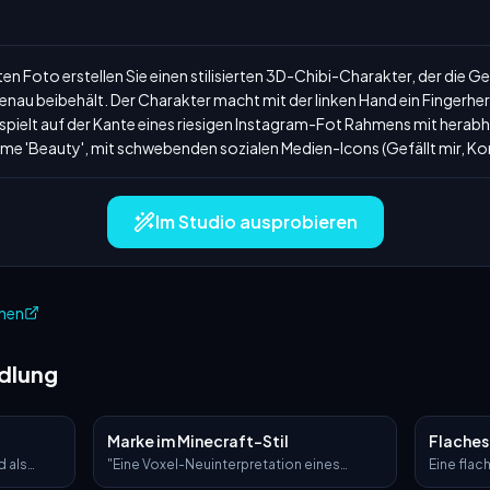
 Foto erstellen Sie einen stilisierten 3D-Chibi-Charakter, der die Ge
enau beibehält. Der Charakter macht mit der linken Hand ein Fingerher
erspielt auf der Kante eines riesigen Instagram-Fot Rahmens mit hera
e 'Beauty', mit schwebenden sozialen Medien-Icons (Gefällt mir, Ko
Im Studio ausprobieren
ehen
dlung
Marke im Minecraft-Stil
Flaches
 als
"Eine Voxel-Neuinterpretation eines
Eine flac
erwandle
[BRAND NAME] [OBJECT] im Minecraft-Stil,
Illustrat