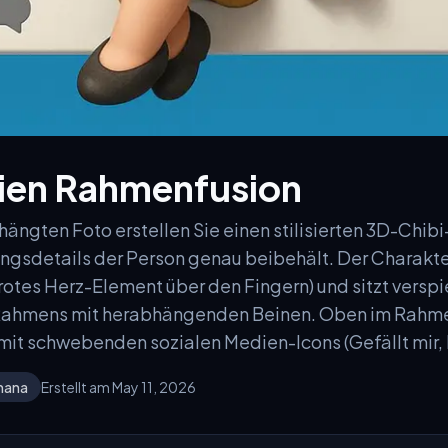
ien Rahmenfusion
ngten Foto erstellen Sie einen stilisierten 3D-Chibi
ngsdetails der Person genau beibehält. Der Charakter
rotes Herz-Element über den Fingern) und sitzt verspi
 Rahmens mit herabhängenden Beinen. Oben im Rahme
mit schwebenden sozialen Medien-Icons (Gefällt mir,
nana
Erstellt am May 11, 2026