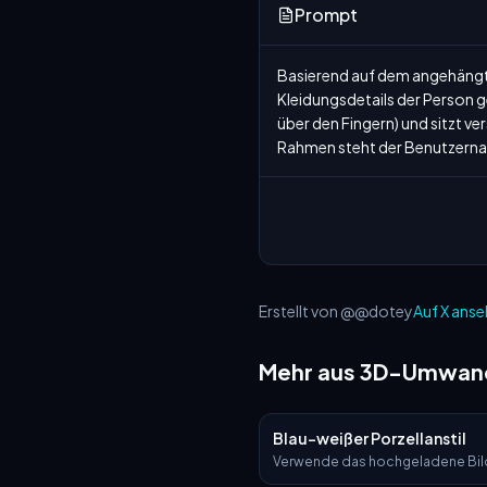
Prompt
Basierend auf dem angehängten
Kleidungsdetails der Person g
über den Fingern) und sitzt v
Rahmen steht der Benutzernam
Erstellt von @@dotey
Auf X ans
Mehr aus 3D-Umwan
Blau-weißer Porzellanstil
Verwende das hochgeladene Bild
exakte visuelle Grundlage und v