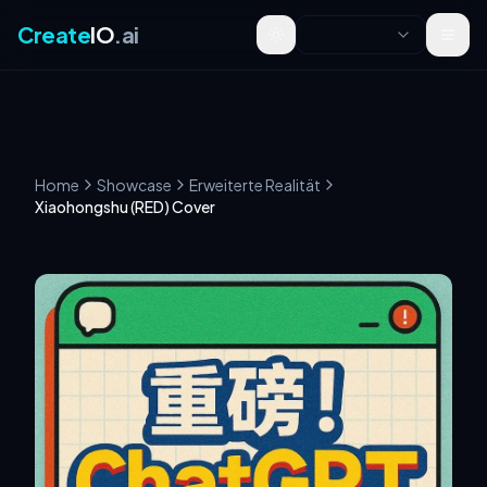
Create
IO
.ai
Toggle theme
Home
Showcase
Erweiterte Realität
Xiaohongshu (RED) Cover