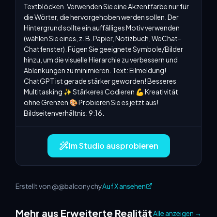
Textblöcken. Verwenden Sie eine Akzentfarbe nur für 
die Wörter, die hervorgehoben werden sollen. Der 
Hintergrund sollte ein auffälliges Motiv verwenden 
(wählen Sie eines, z. B. Papier, Notizbuch, WeChat-
Chatfenster). Fügen Sie geeignete Symbole/Bilder 
hinzu, um die visuelle Hierarchie zu verbessern und 
Ablenkungen zu minimieren. Text: Eilmeldung! 
ChatGPT ist gerade stärker geworden! Besseres 
Multitasking ✨ Stärkeres Codieren 💪 Kreativität 
ohne Grenzen 🎨 Probieren Sie es jetzt aus! 
Bildseitenverhältnis: 9:16.
Im Studio ausprobieren
Erstellt von @@balconychy
Auf X ansehen
Mehr aus Erweiterte Realität
Alle anzeigen
→