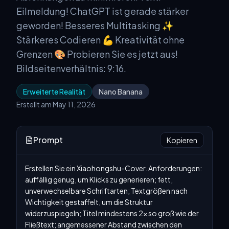
Eilmeldung! ChatGPT ist gerade stärker
geworden! Besseres Multitasking ✨
Stärkeres Codieren 💪 Kreativität ohne
Grenzen 🎨 Probieren Sie es jetzt aus!
Bildseitenverhältnis: 9:16.
Erweiterte Realität
Nano Banana
Erstellt am May 11, 2026
Prompt
Kopieren
Erstellen Sie ein Xiaohongshu-Cover. Anforderungen: 
auffällig genug, um Klicks zu generieren; fett, 
unverwechselbare Schriftarten; Textgrößen nach 
Wichtigkeit gestaffelt, um die Struktur 
widerzuspiegeln; Titel mindestens 2× so groß wie der 
Fließtext; angemessener Abstand zwischen den 