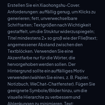
Erstellen Sie ein Xiaohongshu-Cover.
Anforderungen: auffällig genug, um Klicks zu
generieren; fett, unverwechselbare
Schriftarten; Textgrößen nach Wichtigkeit
gestaffelt, um die Struktur widerzuspiegeln;
Titel mindestens 2× so groß wie der Fließtext;
angemessener Abstand zwischen den
Textblöcken. Verwenden Sie eine
Akzentfarbe nur für die Wörter, die
hervorgehoben werden sollen. Der
Hintergrund sollte ein auffälliges Motiv
verwenden (wählen Sie eines, z. B. Papier,
Notizbuch, WeChat-Chatfenster). Fügen Sie
geeignete Symbole/Bilder hinzu, um die
visuelle Hierarchie zu verbessern und
Ablenkungen zu minimieren. Text: