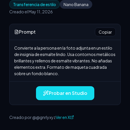
Transferencia de estilo
Nano Banana
Creado el May 11, 2026
Prompt
Copiar
Convierte a la persona en la foto adjunta en un estilo 
de insignia de esmalte lindo. Usa contornos metálicos 
brillantes y rellenos de esmalte vibrantes. No añadas 
elementos extra. Formato de maqueta cuadrada 
sobre un fondo blanco.
Probar en Studio
Creado por @@gnrlyxyz
Ver en X