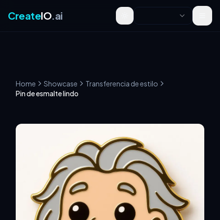
Create
IO
.ai
Toggle theme
Home
Showcase
Transferencia de estilo
Pin de esmalte lindo