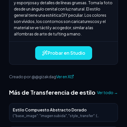
y esponjosa y detalles de líneas gruesas. Toma la foto 
desde un ángulo cenital con luz natural. El estilo 
general tiene una estética DIY peculiar. Los colores 
son vívidos, los contornos son caricaturescos y el 
material se ve táctil y acogedor, similar a las 
alfombras de arte de tufting a mano.
Probar en Studio
Creado por @@gizakdag
Ver en X
Más de Transferencia de estilo
Ver todo
→
Estilo Compuesto Abstracto Dorado
{ "base_image": "imagen subida", "style_transfer": {
"visual_characteristics": { "head_and_face": { "material":
"resina translúcida con luz estelar incrustada y circuitos