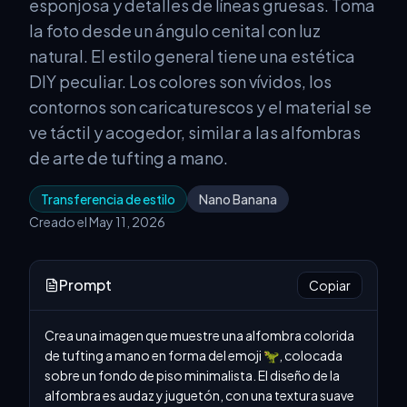
esponjosa y detalles de líneas gruesas. Toma
la foto desde un ángulo cenital con luz
natural. El estilo general tiene una estética
DIY peculiar. Los colores son vívidos, los
contornos son caricaturescos y el material se
ve táctil y acogedor, similar a las alfombras
de arte de tufting a mano.
Transferencia de estilo
Nano Banana
Creado el May 11, 2026
Prompt
Copiar
Crea una imagen que muestre una alfombra colorida 
de tufting a mano en forma del emoji 🦖, colocada 
sobre un fondo de piso minimalista. El diseño de la 
alfombra es audaz y juguetón, con una textura suave 