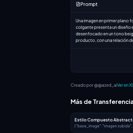
Prompt
Una imagen en primer plano fo
colgante presenta un diseño e
desenfocado en un tono beige n
producto, con una relación d
Creado por @@azed_ai
Ver en X
Más de Transferencia
Estilo Compuesto Abstrac
Dorado
{ "base_image": "imagen subida",
"style_transfer": { "visual_characte