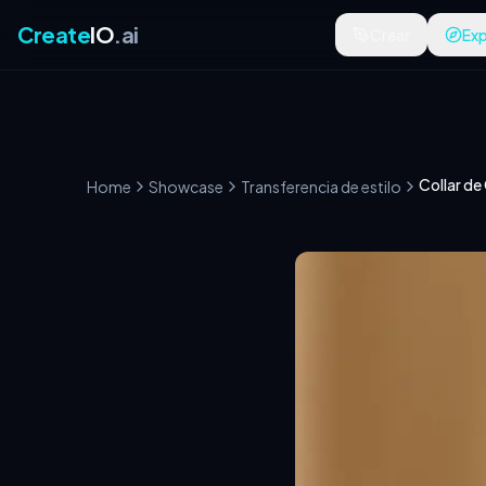
Create
IO
.ai
Crear
Exp
Collar d
Home
Showcase
Transferencia de estilo