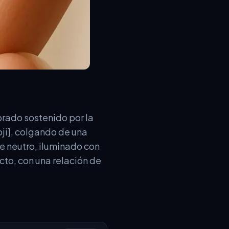
orado sostenido por la
oji], colgando de una
e neutro, iluminado con
ucto, con una relación de