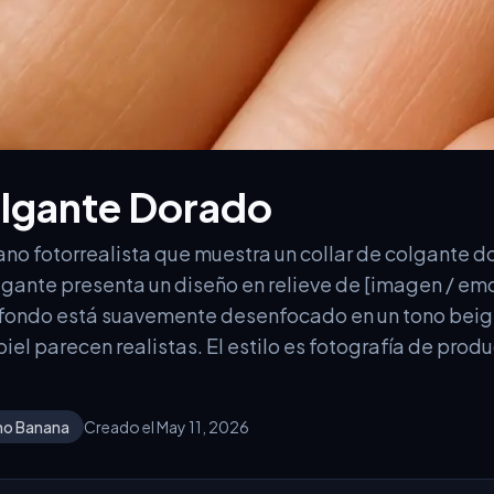
olgante Dorado
no fotorrealista que muestra un collar de colgante d
lgante presenta un diseño en relieve de [imagen / em
l fondo está suavemente desenfocado en un tono beig
piel parecen realistas. El estilo es fotografía de prod
no Banana
Creado el May 11, 2026