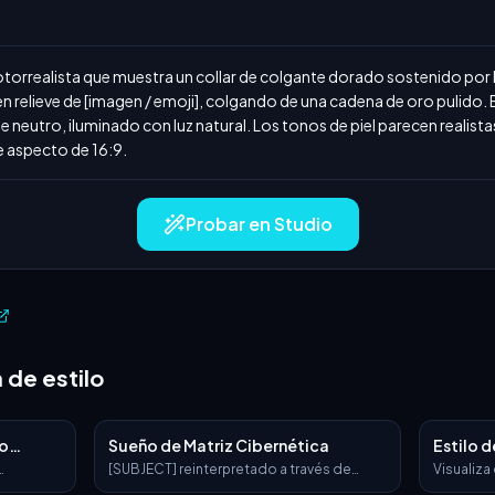
torrealista que muestra un collar de colgante dorado sostenido por la
n relieve de [imagen / emoji], colgando de una cadena de oro pulido.
eutro, iluminado con luz natural. Los tonos de piel parecen realistas. 
e aspecto de 16:9.
Probar en Studio
 de estilo
to
Sueño de Matriz Cibernética
Estilo 
Esmalt
[SUBJECT] reinterpretado a través de
Visualiza
ristics": {
Cyber Matrix Dreamscapes, donde
como una 