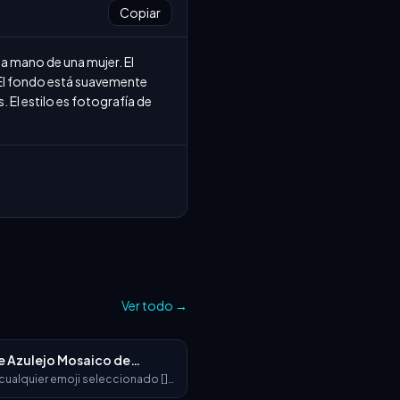
Copiar
 mano de una mujer. El 
 El fondo está suavemente 
El estilo es fotografía de 
Ver todo
→
de Azulejo Mosaico de
e
 cualquier emoji seleccionado []
escultura 3D ultradetallada e