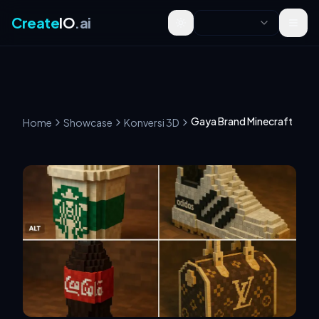
Create
IO
.ai
Toggle theme
Gaya Brand Minecraft
Home
Showcase
Konversi 3D