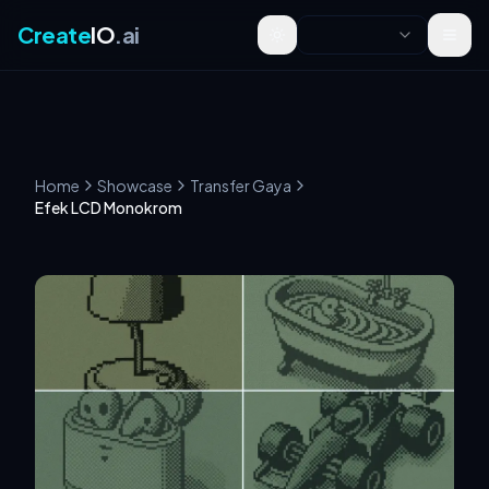
Create
IO
.ai
Toggle theme
Home
Showcase
Transfer Gaya
Efek LCD Monokrom