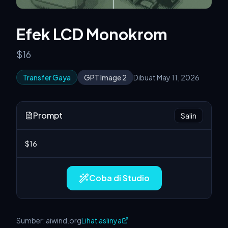
Efek LCD Monokrom
$16
Transfer Gaya
GPT Image 2
Dibuat May 11, 2026
Prompt
Salin
Coba di Studio
Sumber: aiwind.org
Lihat aslinya