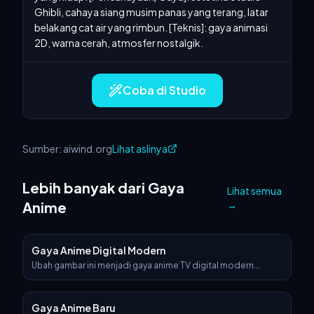
Ghibli, cahaya siang musim panas yang terang, latar 
belakang cat air yang rimbun. [Teknis]: gaya animasi 
2D, warna cerah, atmosfer nostalgik.
Coba di Studio
Sumber: aiwind.org
Lihat aslinya
Lebih banyak dari Gaya
Lihat semua
Anime
→
Gaya Anime Digital Modern
Ubah gambar ini menjadi gaya anime TV digital modern.
Gunakan garis tepi yang bersih dan tajam, warna yang hidup
dan kontras tinggi, serta cel shading digital dengan gradasi
halus. Tambahkan efek visual seperti cahaya berpendar,
Gaya Anime Baru
partikel, atau flare cahaya jika sesuai. Desain karakter harus