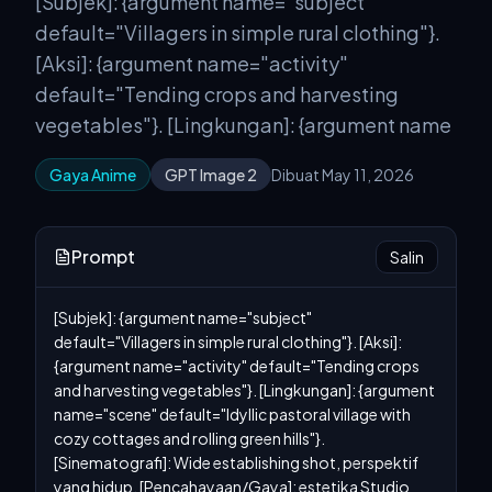
[Subjek]: {argument name="subject"
default="Villagers in simple rural clothing"}.
[Aksi]: {argument name="activity"
default="Tending crops and harvesting
vegetables"}. [Lingkungan]: {argument name
Gaya Anime
GPT Image 2
Dibuat May 11, 2026
Prompt
Salin
[Subjek]: {argument name="subject" 
default="Villagers in simple rural clothing"}. [Aksi]: 
{argument name="activity" default="Tending crops 
and harvesting vegetables"}. [Lingkungan]: {argument 
name="scene" default="Idyllic pastoral village with 
cozy cottages and rolling green hills"}. 
[Sinematografi]: Wide establishing shot, perspektif 
yang hidup. [Pencahayaan/Gaya]: estetika Studio 