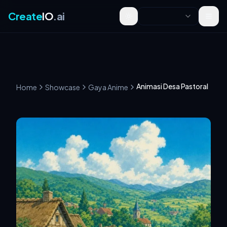
Create
IO
.ai
Toggle theme
Animasi Desa Pastoral
Home
Showcase
Gaya Anime