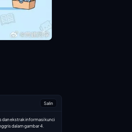
Salin
 dan ekstrak informasi kunci 
nggris dalam gambar 4. 