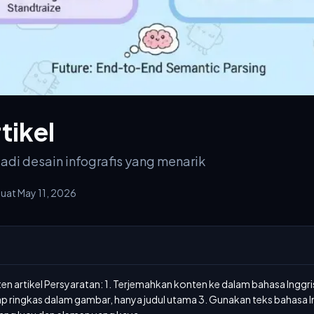
tikel
adi desain infografis yang menarik
uat May 11, 2026
ten artikel Persyaratan: 1. Terjemahkan konten ke dalam bahasa Inggris
etap ringkas dalam gambar, hanya judul utama 3. Gunakan teks bahasa I