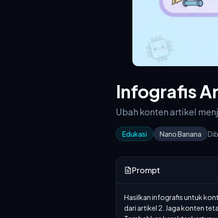
Infografis Ar
Ubah konten artikel menj
Edukasi
Nano Banana
Dib
Prompt
Hasilkan infografis untuk kon
dari artikel 2. Jaga konten t