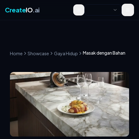
Create
IO
.ai
Toggle theme
Masak dengan Bahan
Home
Showcase
Gaya Hidup