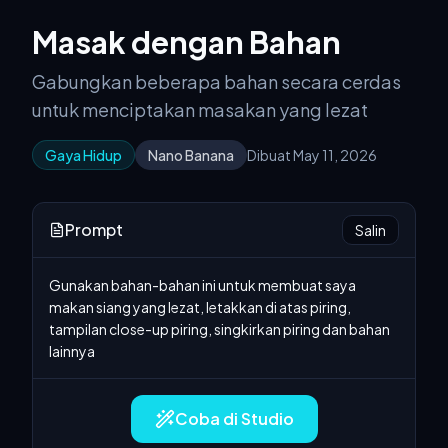
Masak dengan Bahan
Gabungkan beberapa bahan secara cerdas
untuk menciptakan masakan yang lezat
Gaya Hidup
Nano Banana
Dibuat May 11, 2026
Prompt
Salin
Gunakan bahan-bahan ini untuk membuat saya 
makan siang yang lezat, letakkan di atas piring, 
tampilan close-up piring, singkirkan piring dan bahan 
lainnya
Coba di Studio