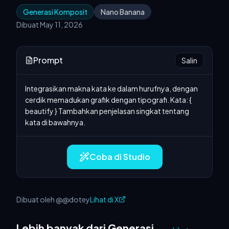
Generasi Komposit
Nano Banana
Dibuat May 11, 2026
Prompt
Salin
Integrasikan makna kata ke dalam hurufnya, dengan 
cerdik memadukan grafik dengan tipografi. Kata: { 
beautify } Tambahkan penjelasan singkat tentang 
kata di bawahnya.
Coba di Studio
Dibuat oleh @@dotey
Lihat di X
Lebih banyak dari Generasi