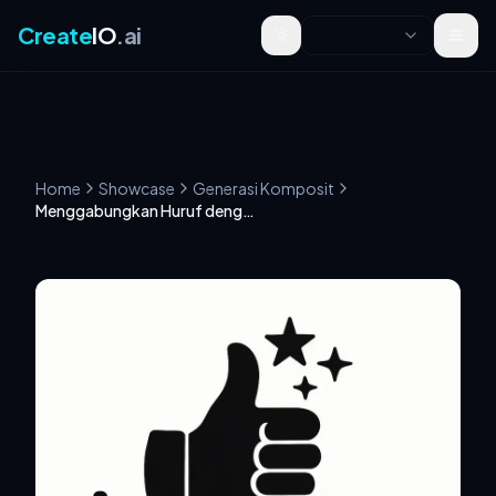
Create
IO
.ai
Toggle theme
Home
Showcase
Generasi Komposit
Menggabungkan Huruf dengan Makna Kata