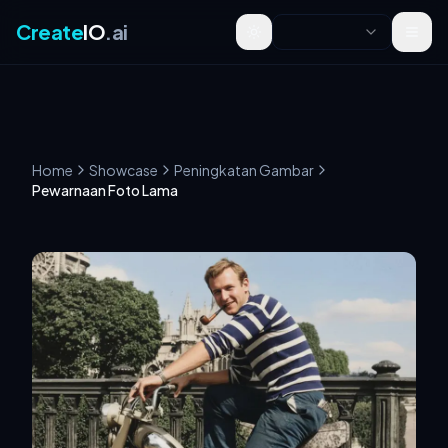
Create
IO
.ai
Toggle theme
Home
Showcase
Peningkatan Gambar
Pewarnaan Foto Lama