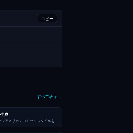
コピー
すべて表示
→
画生成
ージアメリカンコミックスタイルを使
刺漫画スタイルのイラスト。背景に
赤い野球帽が並ぶ多層の棚が描かれて