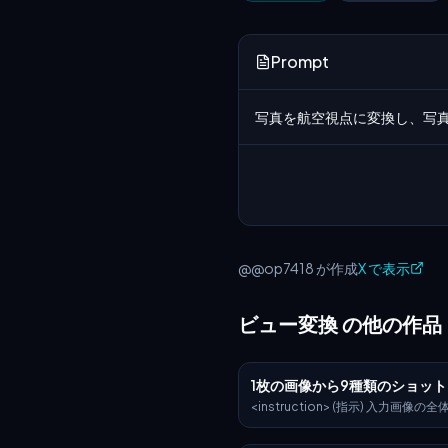
Prompt
写真を航空視点に変換し、写
@@op7418 が作成
X で表示
ビュー変換 の他の作品
1枚の画像から9種類のショッ
<instruction> (指示) 入力画像
析してください。存在するすべての
（単一人物、グループ/カップル、