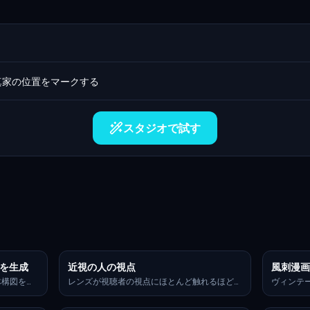
真家の位置をマークする
スタジオで試す
トを生成
近視の人の視点
風刺漫
の全体構図を分
レンズが視聴者の視点にほとんど触れるほど、
ヴィンテ
主要被写体
メガネの縁を含めた超接写ビューで、視界のほ
用した風
乗り物、ま
とんどを占めている。メガネのレンズ内には詳
は、同じ