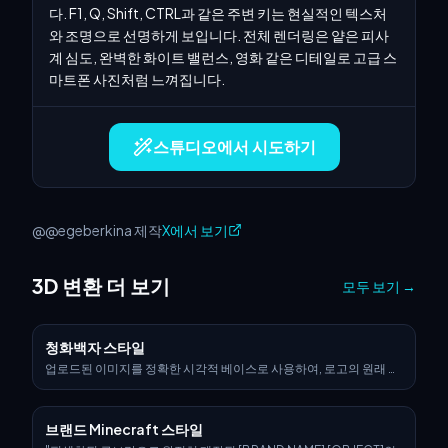
다. F1, Q, Shift, CTRL과 같은 주변 키는 현실적인 텍스처
와 조명으로 선명하게 보입니다. 전체 렌더링은 얕은 피사
계 심도, 완벽한 화이트 밸런스, 영화 같은 디테일로 고급 스
마트폰 사진처럼 느껴집니다.
스튜디오에서 시도하기
@@egeberkina 제작
X에서 보기
3D 변환 더 보기
모두 보기
→
청화백자 스타일
업로드된 이미지를 정확한 시각적 베이스로 사용하여, 로고의 원래 형
태와 비율만 유지한 하이퍼리얼한 3D 오브젝트로 변환하세요. 따뜻한
백색 유약 바탕에 섬세한 크레이클 라인을 더하고, 선명한 코발트 블
루, 터키석색, 강렬한 레드의 튤립·카네이션·아라베스크 덩굴 같은 플
브랜드 Minecraft 스타일
로럴 모티프를 오버레이한 전통 Ottoman Iznik 도자기 텍스처를 적