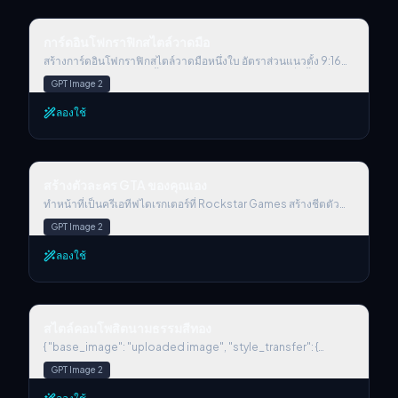
การ์ดอินโฟกราฟิกสไตล์วาดมือ
การ์ดอินโฟกราฟิกสไตล์วาดมือ
สร้างการ์ดอินโฟกราฟิกสไตล์วาดมือหนึ่งใบ อัตราส่วนแนวตั้ง 9:16
ธีมของการ์ดต้องชัดเจน พื้นหลังเป็นสีเบจหรือสีขาวนวลที่มีพื้นผิว
GPT Image 2
กระดาษ โดยดีไซน์โดยรวมสะท้อนความงามแบบวาดมือที่เรียบง่าย
และเป็นกันเอง ด้านบนของการ์ดใช้ฟอนต์พู่กันลายมือหวัดขนาดใหญ่
ลองใช้
สีแดงสลับดำที่ตัดกันชัดเจนเพื่อเน้นหัวเรื่องและดึงจุดสนใจทาง
สายตา เนื้อหาข้อความทั้งหมดใช้ลายมือหวัดภาษาจีน เลย์เอาต์โดย
รวมแบ่งเป็น 2 ถึง 4 ส่วนย่อยที่ชัดเจน แต่ละส่วนใช้วลีภาษาจีนสั้น
กระชับ เพื่อสื่อประเด็นหลัก ฟอนต์คงจังหวะลื่นไหลของลายมือหวัด ทั้ง
สร้างตัวละคร GTA ของคุณเอง
อ่านได้ชัดและมีกลิ่นอายศิลปะ ในการ์ดให้แซมภาพประกอบหรือ
สร้างตัวละคร GTA ของคุณเอง
ไอคอนวาดมือที่เรียบง่ายและน่าสนใจ เช่น ตัวละครหรือสัญลักษณ์เชิง
นามธรรม เพื่อเพิ่มแรงดึงดูดทางสายตา กระตุ้นให้ผู้อ่านคิดและรู้สึก
ทำหน้าที่เป็นครีเอทีฟไดเรกเตอร์ที่ Rockstar Games สร้างชีตตัว
ร่วม เลย์เอาต์โดยรวมให้ใส่ใจสมดุลทางสายตา เว้นพื้นที่ว่างให้เพียง
ละครสมมติของ GTA VI ในสไตล์เดียวกันแบบเป๊ะกับภาพโปรโมต
GPT Image 2
พอ เพื่อให้ภาพสะอาดตา ชัดเจน และอ่านทำความเข้าใจได้ง่าย ธีม
อย่างเป็นทางการของ GTA VI เลย์เอาต์ต้องเป็น: ชีตตัวละครแนวนอน
คือ: “การทำ IP คือการทบต้นระยะยาว ยืนหยัดตั้งแผงทุกวัน ทำต่อเนื่อง
โดยให้ตัวละครอยู่ด้านขวา ในท่าไดนามิกที่สะท้อนบุคลิกของพวกเขา
ลองใช้
ไป ต้องมีผลลัพธ์แน่นอน เพราะ 99% มักไปไม่ถึงที่สุด”
ทางด้านซ้าย ให้ใส่ข้อความแบบมีโครงสร้างดังต่อไปนี้: โลโก้ "VI"
ขนาดเล็กที่มุมซ้ายบน (กล่าวถึงในเชิงภาพ) ชื่อตัวละครด้วยตัวอักษร
ใหญ่หนา สโลแกนหรือแท็กไลน์ที่ติดหูไว้ด้านล่างทันทีด้วยสีสดที่แตก
ต่าง แบ็กสตอรี่สั้น ๆ (3–5 บรรทัด) ที่เขียนด้วยโทนเสียดสี ฉลาดแบบ
สไตล์คอมโพสิตนามธรรมสีทอง
สตรีท หรือขี้เล่น — เหมือนน้ำเสียงของ Rockstar ใช้สุนทรียะแบบ
สไตล์คอมโพสิตนามธรรมสีทอง
Vice City ที่สีสันจัดจ้าน พร้อมแสงยามพระอาทิตย์ตก แอ็กเซนต์นีออน
และสไตล์การ์ตูน cel-shaded เสื้อผ้า แอ็กชัน และสภาพแวดล้อม
{ "base_image": "uploaded image", "style_transfer": {
ของตัวละครต้องสะท้อนอาร์คีไทป์และภูมิหลังของพวกเขา ให้ฉันปรับ
"visual_characteristics": { "head_and_face": { "material":
GPT Image 2
แต่งตัวแปรต่อไปนี้ได้: Archetype: {your choice} Gender: {your
"เรซินโปร่งแสงที่ฝังแสงดาวและวงจรประสาทเรืองแสง",
choice} Skin tone: {your choice} Hairstyle: {your choice}
"surface_effect": "พื้นผิวเงากระจกพร้อมเส้นใยสีทองและเงา