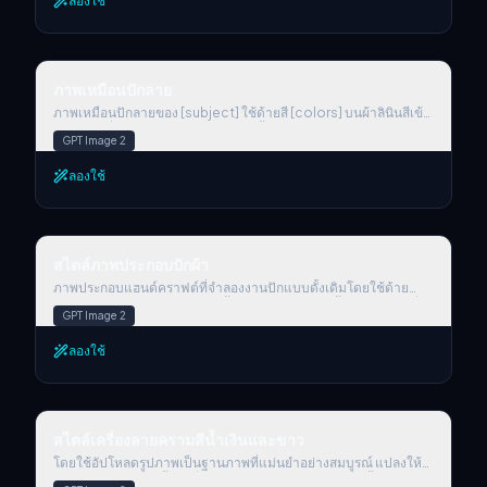
ลองใช้
Emotion : {your choice} Outfit: {your choice} Weapon or
สะท้อนคล้ายกาแล็กซี", "lighting": "แสงขอบแบบภาพยนตร์ที่มี
action: {your choice} Background details: {your choice}
ไดนามิกพร้อมแสงเรืองแบบปริมาตร" }, "body_structure": {
สร้างชื่อสมมติใน tittle และคำบรรยายเป็นภาษาอังกฤษ จัดรูปแบบ
"texture": "เซรามิกสีขาวขัดเงาสูงพร้อมการเดินสายสีทองฝังในเนื้อ
ผลลัพธ์สุดท้ายให้เหมือนการเปิดเผยแอสเซ็ตในเกมที่เสร็จสมบูรณ์แล้ว
วัสดุ", "design": "ล้ำอนาคตคล้ายแผ่นเกราะอินทรีย์",
ภาพเหมือนปักลาย
บรรยากาศควรเวอร์ มีสไตล์ และเปี่ยมบุคลิก — ราวกับเป็นส่วนหนึ่ง
"highlight_elements": "การไหลของแสงภายในอย่างละเอียดอ่อนที่
ภาพเหมือนปักลาย
ของโลก GTA VI จริง ๆ (หากส่วน "Your choice" ไม่ได้กรอกข้อมูล
เลียนแบบพลังงานซินแนปส์" }, "motion_effect": {
เฉพาะบุคคล ให้คุณสุ่มสร้างเองได้เลย) สร้างภาพโดยตรงตั้งแต่ตอนนี้
"visual_glitch": "โมชั่นเบลอแนวนอนเล็กน้อยที่ขอบศีรษะ",
ภาพเหมือนปักลายของ [subject] ใช้ด้ายสี [colors] บนผ้าลินินสีเข้ม
"energy_flow": "แสงอนุภาคเต้นเป็นจังหวะจาง ๆ ทั่วร่างกาย" },
รอยฝีเข็มที่มองเห็นได้ เท็กซ์เจอร์ซ้อนชั้น และลวดลายงานทำมือ มอบ
GPT Image 2
"background": { "type": "ไล่ระดับสีกลาง ๆ หรือความว่างเปล่าสี
ความรู้สึกติดดินและศักดิ์สิทธิ์
เข้ม", "focus": "เน้นคอนทราสต์ความเรืองแสงของตัวแบบ" } },
ลองใช้
"application_target": "แทนที่สไตล์พื้นผิวและวัสดุของ uploaded
image ด้วยคุณลักษณะที่อธิบายไว้ข้างต้น โดยคงท่าทาง โครงสร้าง
และองค์ประกอบดั้งเดิมของภาพเป้าหมายไว้" } }
สไตล์ภาพประกอบปักผ้า
สไตล์ภาพประกอบปักผ้า
ภาพประกอบแฮนด์คราฟต์ที่จำลองงานปักแบบดั้งเดิมโดยใช้ด้าย
หลากสีบนผ้าลินิน องค์ประกอบทั้งหมดถูก “ปัก” ด้วยพื้นผิวเส้นด้ายที่
GPT Image 2
มองเห็นได้ โดยใช้เทคนิคอย่าง satin stitch, backstitch และ
French knots เส้นขอบนูนและทิศทางการไหลของเส้นด้ายสร้างรูป
ลองใช้
ลักษณ์ที่สัมผัสได้และอบอุ่น พื้นหลังทำจากผ้าลินินทอ พร้อมโทนสีพาส
เทลอ่อนโยนหรือสีที่ได้แรงบันดาลใจจากพื้นบ้าน องค์ประกอบโดยรวม
เป็นมิตรและมีมนตร์เสน่ห์ ให้ความรู้สึกเหมือนนิทานภาพ เพิ่มราย
ละเอียดตกแต่ง เช่น ดอกไม้ ดวงอาทิตย์ เมฆ ต้นไม้ หรือสัญลักษณ์ เพื่อ
สไตล์เครื่องลายครามสีน้ำเงินและขาว
เสริมสไตล์งานปักพื้นบ้าน
สไตล์เครื่องลายครามสีน้ำเงินและขาว
โดยใช้อัปโหลดรูปภาพเป็นฐานภาพที่แม่นยำอย่างสมบูรณ์ แปลงให้
เป็นวัตถุ 3D สมจริงขั้นสูงที่คงไว้เฉพาะรูปทรงและสัดส่วนดั้งเดิมของ