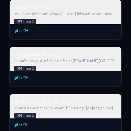
แวบหนึ่งของอนาคต
ลักษณ์แบรนด์ที่ถูกจินตนาการใหม่เป็นยูโทเปียไซไฟ
แวบหนึ่งของอนาคต
งานเรนเดอร์เชิงภาพยนตร์ของ [subject] ที่กำลังเดินผ่านถนนยาม
ค่ำคืนที่ชุ่มฝน ส่องสว่างด้วยแสงนีออนอารมณ์หม่น แสงสะท้อนระยิบ
GPT Image 2
บนพื้นถนนเปียก และเส้นขอบฟ้าเมืองพร่ามัวอยู่ด้านหลัง ตัวแบบดูมี
ชีวิต อยู่กึ่งกลางระหว่างความสันโดษและพลังไฟฟ้า
ลองใช้
แบรนด์สไตล์ Minecraft
แบรนด์สไตล์ Minecraft
"งานสร้าง voxel สไตล์ Minecraft ของ [BRAND NAME] [OBJECT]
ที่สร้างขึ้นใหม่ทั้งหมดจากลูกบาศก์พิกเซล — การโมเดล voxel อย่าง
GPT Image 2
ละเอียด สีและโลโก้อันเป็นเอกลักษณ์ของแบรนด์ พื้นผิวแบบบล็อก แสง
สะอาดตา มีสไตล์แต่ยังจดจำได้ เรนเดอร์ 3D ความละเอียดสูง การ
ลองใช้
ตีความที่สนุกและสร้างสรรค์"
อีโมจิแปลงร่างเป็นกระถางดอกไม้
อีโมจิแปลงร่างเป็นกระถางดอกไม้
ภาพถ่ายคุณภาพสูงของกระถางต้นไม้เซรามิกรูป [object/animal]
แสนน่ารัก ผิวเงางาม ภายในปลูกไม้อวบน้ำและพืชสีเขียวสดหลาก
GPT Image 2
หลายชนิด รวมถึง Haworthia ที่มีหนามแหลม Echeveria ทรง
กุหลาบ และดอกไม้สีขาวบอบบาง กระถางมีใบหน้าเป็นมิตรและวาง
ลองใช้
อยู่บนพื้นหลังโทนกลางนุ่มนวลพร้อมแสงธรรมชาติแบบฟุ้งกระจาย