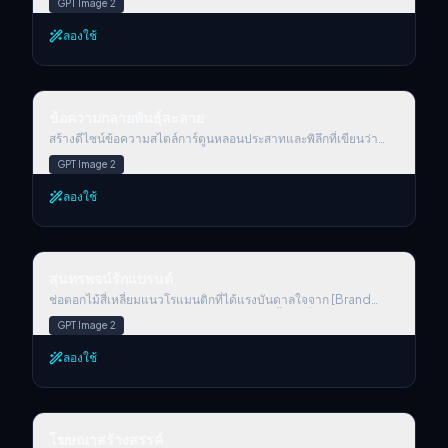
GPT Image 2
โลโก้เท่านั้น ใช้พื้นผิวเซรามิก Iznik แบบออตโตมันดั้งเดิม—ด้วยฐาน
เคลือบสีขาวนวลอบอุ่นที่มีลายร้าวละเอียด ซ้อนทับด้วยลวดลาย
ลองใช้
ดอกไม้สี cobalt blue, turquoise และสีแดงสดที่โดดเด่น เช่น
tulips, carnations และเถา arabesque ทั้งโลโก้ควรถูกทำให้เป็น
ประติมากรรมพอร์ซเลนแบบแยกเดี่ยว พร้อมรายละเอียดนูนและวาด
มือ โดยไม่มีแผ่นรองหลังหรือโครงสร้างกระเบื้องพื้นหลัง ตรวจสอบให้
ข้อความกลายพันธุ์ละลาย
แน่ใจว่าลวดลายตกแต่งไหลไปตามส่วนโค้งของโลโก้ Bugatti อย่าง
ข้อความกลายพันธุ์ละลาย
สง่างาม โดยไม่เปลี่ยนรูปทรงเดิม เรนเดอร์วัตถุบนพื้นหลังสีดำล้วน
ด้วยแสงสไตล์โปรดักต์แบบ Cinema 4D—เน้นความเงาเซรามิกที่
สร้างดีไซน์ข้อความสไตล์การ์ตูนหลอนประสาทและพิลึกที่เขียนว่า
สมจริง มิติของวัสดุ และเงาสะท้อนที่ละเอียดอ่อน ผลลัพธ์สุดท้ายควร
“GNARLY” จัดเรียงตัวอักษรเป็นเส้นแนวนอนตรง แต่ละตัวอักษรควร
GPT Image 2
รู้สึกเหมือนการตีความใหม่แบบเซรามิกแฮนด์คราฟต์ที่หรูหรา สร้าง
เป็นก้อน ๆ ละลาย และไหลเยิ้มด้วยสีแบนสดตัดกันแรงอย่าง slime
สมดุลระหว่างลวดลายมรดกดั้งเดิมกับแบรนดิ้งอุตสาหกรรม
green, neon yellow และ hot pink แต่ละตัวอักษรต้องเติมด้วยสี
ลองใช้
แบนทึบเพียงสีเดียวเท่านั้น ไม่มีไล่เฉดหรือทรานซิชัน หยด ละลาย และ
ของเหลวไหลทั้งหมดต้องเป็นสีดำทึบโดยไม่มีเงาหรือไล่เฉด ทำให้
งานรองรับงานเวกเตอร์ด้วยพื้นสีทึบสะอาดและเส้นขอบดำหนาชัด
เพิ่มลูกตาสีดำและขาวเพิ่มเติมเพื่อให้แต่ละตัวอักษรดูเหมือนสิ่งมีชีวิต
สุนทรพจน์รักแบรนด์
กลายพันธุ์ประหลาด คงองค์ประกอบให้ดูโกลาหลแต่ยังอ่านออก
สุนทรพจน์รักแบรนด์
เหมือนเวอร์ชันกลายพันธุ์ของการ์ตูนเช้าวันเสาร์ พื้นหลังสีดำ
อัตราส่วนภาพสี่เหลี่ยมจัตุรัส
ช่อดอกไม้สี่เหลี่ยมแนวโรแมนติกที่ได้แรงบันดาลใจจาก [Brand
Name] ดอกกุหลาบถูกสร้างจากลวดลายหรือพื้นผิวที่สะท้อนอัตลักษณ์
GPT Image 2
ของแบรนด์ ช่อถูกห่อด้วยวัสดุหรูหราที่สะท้อนสไตล์ซิกเนเจอร์ของ
แบรนด์ (เช่น silk, velvet, leather) และผูกอย่างสง่างามด้วยหนึ่งใน
ลองใช้
ผลิตภัณฑ์ไอคอนิกของแบรนด์ แทนริบบิ้นแบบดั้งเดิม วางบนพื้นผิวที่
เข้ากับสุนทรียะของแบรนด์ เพิ่มการ์ดข้อความข้างช่อพร้อมสโลแกน
อารมณ์สั้น ๆ 3 คำที่แทนจิตวิญญาณของแบรนด์ ใส่โลโก้ [Brand
Name] อย่างแนบเนียนในฉาก แสงแบบภาพยนตร์ รายละเอียดสูงมาก
โฆษณาสร้างสรรค์
ระยะชัดลึกที่สง่างาม คุณภาพงานเอดิทอเรียลระดับพรีเมียม
โฆษณาสร้างสรรค์