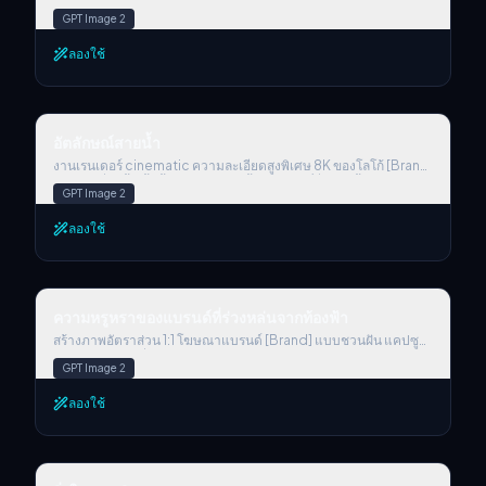
หงุดหงิดใต้คีย์แคปคีย์บอร์ด 'Delete Monday' ที่เปิดออก โดยใช้
GPT Image 2
ด้านในของคีย์แคปเป็นห้องนอนขนาดจิ๋วที่มีของใช้ในห้องนอนตาม
ปกติครบถ้วน
ลองใช้
อัตลักษณ์สายน้ำ
อัตลักษณ์สายน้ำ
งานเรนเดอร์ cinematic ความละเอียดสูงพิเศษ 8K ของโลโก้ [Brand
Name] ที่ถูกปั้นขึ้นทั้งหมดจากสายน้ำใสบริสุทธิ์ที่ไหลพลิ้ว ของเหลว
GPT Image 2
ขึ้นรูปทุกส่วนโค้งและขอบของโลโก้แบรนด์ด้วยความแม่นยำลื่นไหล
ขับเน้นด้วยแอ็กเซนต์นีออนสดใสที่ได้แรงบันดาลใจจากอัตลักษณ์สี
ลองใช้
ของ [Brand Name] พื้นหลังสีดำสนิทเพื่อสร้างคอนทราสต์ที่คมชัด
และดรามา แสงมีความไดนามิก เผยให้เห็นเงาสะท้อนคมกริบ ขอบ
เรืองแสง และการเคลื่อนไหวของน้ำขณะเป็นระลอกและกระเซ็น
ละอองน้ำ ความเงา และพื้นผิวนุ่มคล้ายแก้วทำให้โลโก้ดูเหนือจริง
ความหรูหราของแบรนด์ที่ร่วงหล่นจากท้องฟ้า
หรูหรา และล้ำอนาคต — คุณภาพระดับโปสเตอร์ รูปแบบ 1:1
ความหรูหราของแบรนด์ที่ร่วงหล่นจากท้องฟ้า
สร้างภาพอัตราส่วน 1:1 โฆษณาแบรนด์ [Brand] แบบชวนฝัน แคปซูล
ทรงฟองอากาศที่ออกแบบโดยแบรนด์ พร้อมบรรจุภัณฑ์ร่มชูชีพสี
GPT Image 2
ประจำแบรนด์สำหรับผลิตภัณฑ์คลาสสิกของพวกเขา บนฉากท้องฟ้าสี
ฟ้าและบรรจุภัณฑ์ร่มชูชีพอื่นที่เบลอ เมฆสีขาว มีโลโก้แบรนด์ขนาด
ลองใช้
เล็กด้านบน พร้อมสโลแกนจิ๋วด้านล่าง แสงกลางวันแบบ cinematic,
lens flare, dof, hdr
วิ่งในทางเดินแคบ