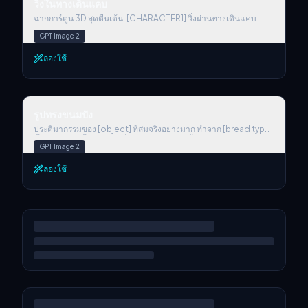
วิ่งในทางเดินแคบ
ฉากการ์ตูน 3D สุดตื่นเต้น: [CHARACTER1] วิ่งผ่านทางเดินแคบ
ภายใน [Place] โดยมี [CHARACTER2] ไล่ตามด้วยความเร็วสูง
GPT Image 2
สีหน้าของพวกเขาสะท้อนถึงความตึงเครียดและสมาธิ พร้อมเม็ดเหงื่อ
ที่เป็นประกายภายใต้แสงดรามาติก
ลองใช้
รูปทรงขนมปัง
รูปทรงขนมปัง
ประติมากรรมของ [object] ที่สมจริงอย่างมาก ทำจาก [bread type]
ทั้งหมด พร้อมพื้นผิวและสีที่ละเอียดเป็นพิเศษ พื้นผิวแสดงคุณสมบัติ
GPT Image 2
ตามธรรมชาติของขนมปัง สีเหลืองน้ำตาลมันวาว เป็นชั้นบางกรอบ
หรือเปลือกแข็ง โดยมีชั้นหรือเมล็ดที่มองเห็นได้ตามความเหมาะสม
ลองใช้
แสงสตูดิโอ แสงนุ่มนวล