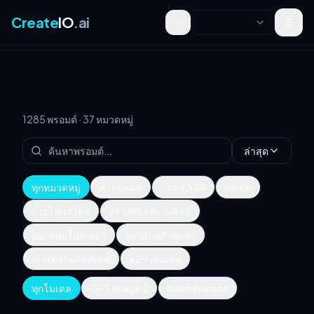
Create
IO
.ai
Toggle theme
1285 พรอมต์ · 37 หมวดหมู่
ล่าสุด
ทุกหมวดหมู่
ภาพบุคคล
แปลง 3 มิติ
แฟชั่น
ถ่ายโอนสไตล์
สร้างสรรค์งานศิลป์
ออกแบบโปสเตอร์
ออกแบบตัวละคร
เรนเดอร์ผลิตภัณฑ์
+29 เพิ่มเติม
ทุกโมเดล
GPT Image 2
Nano Banana