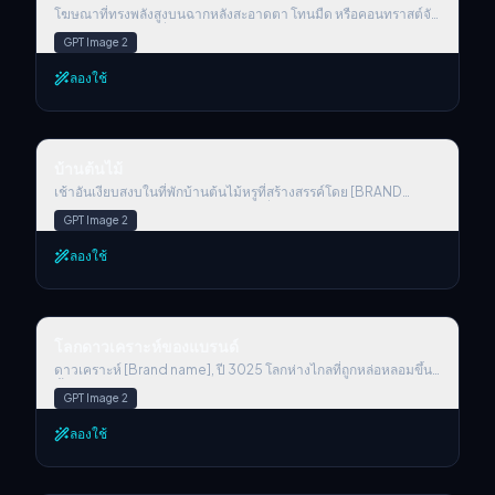
โฆษณาที่ทรงพลังสูงบนฉากหลังสะอาดตา โทนมืด หรือคอนทราสต์จัด
วาง [product] ไว้กึ่งกลาง มีแสงคมชัดและรายละเอียดสูง รอบ ๆ มี
GPT Image 2
ภาพประกอบ [elements] เชิงภาพแบบเหนือจริงและมีสไตล์พุ่ง
กระจายออกไป (เช่น นักดนตรี นักวิ่ง ลอนผม แฉกแสงอาทิตย์) พาเลตสี
ลองใช้
สดจัด นีออน ข้อความโฆษณาตัวพิมพ์ใหญ่หนาด้านบนที่เขียนว่า
[TEXT] และโลโก้แบรนด์ด้านล่าง โฆษณาสมัยใหม่
บ้านต้นไม้
บ้านต้นไม้
เช้าอันเงียบสงบในที่พักบ้านต้นไม้หรูที่สร้างสรรค์โดย [BRAND
NAME] — แสงสีทองส่องผ่านหน้าต่างที่กรอบตกแต่งด้วยสีซิกเนเจอร์
GPT Image 2
ของแบรนด์ มุมนั่งเล่นแสนอบอุ่นมีเฟอร์นิเจอร์ธีมสนุกสนาน และพรม
ทรงกลมที่ได้แรงบันดาลใจจาก [BRAND SYMBOL OR PRODUCT]
ลองใช้
โต๊ะกาแฟมีโลโก้ปั๊มนูน ขณะที่หน้าจอบนผนังเล่นวนวลี: “[BRAND
SLOGAN].” การจัดแสดงไอเท็มไอคอนิกอย่างพิถีพิถันเพิ่มความรู้สึก
ชวนคิดถึง แสงแอมเบียนต์นุ่มนวลเรืองในโทนสีของแบรนด์ และมีถาด
ขนมซิกเนเจอร์วางอยู่ใกล้หน้าต่าง บรรยากาศอบอุ่น เปี่ยมจินตนาการ
โลกดาวเคราะห์ของแบรนด์
และเป็น [BRAND NAME] อย่างชัดเจน
โลกดาวเคราะห์ของแบรนด์
ดาวเคราะห์ [Brand name], ปี 3025 โลกห่างไกลที่ถูกหล่อหลอมขึ้น
ทั้งหมดจากแก่นแท้ของแบรนด์ ภูมิประเทศสะท้อนอัตลักษณ์หลักของ
GPT Image 2
มัน — ตั้งแต่ภูมิประเทศเหนือจริงไปจนถึงรูปแบบสภาพอากาศ
แฟนตาซี พืชและสัตว์ท้องถิ่นถ่ายทอดส่วนผสมอันเป็นเอกลักษณ์และ
ลองใช้
สุนทรียะของแบรนด์ สายน้ำไหลด้วยรสชาติไอคอนิก สถาปัตยกรรมได้
แรงบันดาลใจจากบรรจุภัณฑ์และภาษาภาพของแบรนด์ หลอมรวมกับ
เทคโนโลยีล้ำอนาคต บรรยากาศอัดแน่นด้วยพื้นผิว แสงแบบ
ภาพยนตร์ และรายละเอียดเหนือจริง วิสัยทัศน์ดุจความฝันของอัต