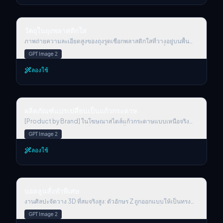
เผยให้เห็นพื้นผิวละเอียดและความต่างของสีในองค์ประกอบที่สะอาด
ตาและมินิมอล
วัตถุในถุงพลาสติกใส
วัตถุในถุงพลาสติกใส
ภาพถ่ายความละเอียดสูงของถุงรูดเชือกพลาสติกใสที่วางอยู่บนพื้น
หลังสีเทาอ่อน ภายในถุงมีฟิกเกอร์ 3D [subject] ขนาดจิ๋วหลายตัวจัด
GPT Image 2
เรียงอย่างเป็นระเบียบ ถุงผูกด้วยริบบิ้นสีขาวนุ่มและมีป้ายแท็กสีดำที่
เขียนว่า ‘[LABEL TEXT]’ แสงนุ่มและเงาที่สะอาดช่วยเน้นพื้นผิวและ
ลองใช้
รายละเอียดที่สมจริง
ผลิตภัณฑ์แปรเปลี่ยนเป็นแก้วกระดาษ
ผลิตภัณฑ์แปรเปลี่ยนเป็นแก้วกระดาษ
[Product by Brand] ในโฆษณาสไตล์แก้วกระดาษแบบเหนือจริง
และมินิมอล ผลิตภัณฑ์อยู่กึ่งกลาง สร้างขึ้นจากวัสดุแก้วกระดาษฝ้า
GPT Image 2
โปร่งแสง วางบนพื้นหลังสีขาวสะอาดหรือโทนอ่อนนุ่ม แสงแบบ
ภาพยนตร์ที่นุ่มนวลสร้างคอนทราสต์อ่อนโยนและเงาโดยรอบ ใช้สี
ลองใช้
ประจำแบรนด์เพียงหนึ่งสีให้มีปฏิสัมพันธ์กับฉากอย่างแนบเนียนผ่าน
แสงเรือง หมอก ของเหลว หรือโฟม ใส่สโลแกน 4 คำที่โดดเด่นและสง่า
งามไว้ใกล้ผลิตภัณฑ์ โลโก้แบรนด์ปรากฏอย่างแนบเนียนด้วยการสลัก
เรืองแสง หรือพิมพ์อย่างประณีต อัตราส่วนแนวตั้งหรือสี่เหลี่ยมจัตุรัส
บอลลูนสั่งทำพิเศษ
รายละเอียดสูงพิเศษ คุณภาพระดับโปสเตอร์ ให้ความรู้สึกสบายตาและ
บอลลูนสั่งทำพิเศษ
แนวคิดที่ประณีต
งานศิลปะจัดวาง 3D ที่สมจริงสูง: ตัวอักษร Z ถูกออกแบบให้เป็นทรง
บอลลูนเป่าลม โดยรูปทรงรวมคล้ายเส้นทาง "Z" ที่โค้งลื่น ประกอบด้วย
GPT Image 2
เส้นทแยงสองเส้นและรอยพับคมหนึ่งจุด ขอบมีการม้วนเล็กน้อย ให้