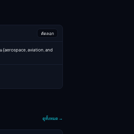
คัดลอก
น {aerospace, aviation, and 
ดูทั้งหมด
→