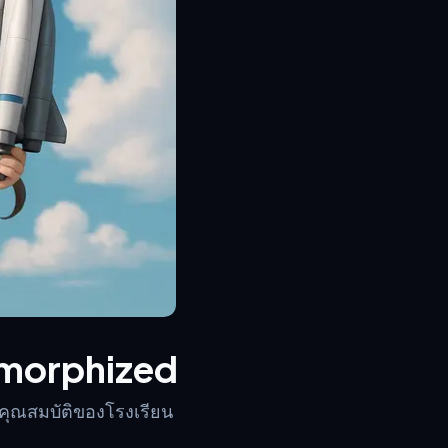
omorphized
งคุณสมบัติของโรงเรียน