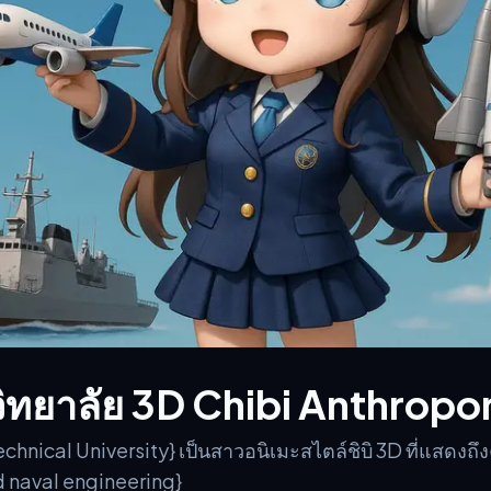
ิทยาลัย 3D Chibi Anthrop
hnical University} เป็นสาวอนิเมะสไตล์ชิบิ 3D ที่แสดงถึ
d naval engineering}