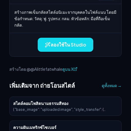
สร้างภาพเข็มกลัดสไตล์อนิเมะจากบุคคลในไฟล์แนบ โดยมี
ข้อกำหนด: วัสดุ: พู่. รูปทรง: กลม. หัวข้อหลัก: มือที่ถือเข็ม
กลัด.
ลองใช้ใน Studio
สร้างโดย @@Alittlefatwhale
ดูบน X
เพิ่มเติมจาก ถ่ายโอนสไตล์
ดูทั้งหมด
→
สไตล์คอมโพสิตนามธรรมสีทอง
{ "base_image": "uploaded image", "style_transfer": {
"visual_characteristics": { "head_and_face": { "material":
"เรซินโปร่งแสงที่ฝังแสงดาวและวงจรประสาทเรืองแสง",
"surface_effect": "พื้นผิวเงากระจกพร้อมเส้นใยสีทองและเงาสะท้อน
ความฝันเมทริกซ์ไซเบอร์
คล้ายกาแล็กซี", "lighting": "แสงขอบแบบภาพยนตร์ที่มีไดนามิกพร้อม