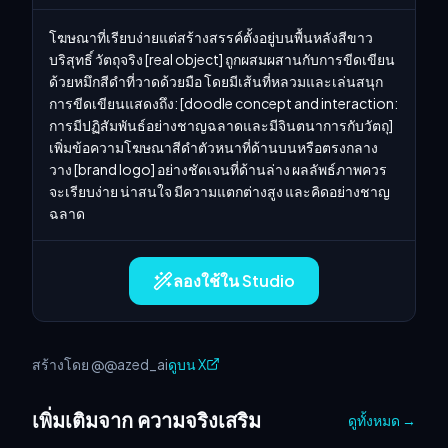
โฆษณาที่เรียบง่ายแต่สร้างสรรค์ตั้งอยู่บนพื้นหลังสีขาว
บริสุทธิ์ วัตถุจริง [real object] ถูกผสมผสานกับการขีดเขียน
ด้วยหมึกสีดำที่วาดด้วยมือ โดยมีเส้นที่หลวมและเล่นสนุก 
การขีดเขียนแสดงถึง: [doodle concept and interaction: 
การมีปฏิสัมพันธ์อย่างชาญฉลาดและมีจินตนาการกับวัตถุ] 
เพิ่มข้อความโฆษณาสีดำตัวหนาที่ด้านบนหรือตรงกลาง 
วาง [brand logo] อย่างชัดเจนที่ด้านล่าง ผลลัพธ์ภาพควร
จะเรียบง่าย น่าสนใจ มีความแตกต่างสูง และคิดอย่างชาญ
ฉลาด
ลองใช้ใน Studio
สร้างโดย @@azed_ai
ดูบน X
เพิ่มเติมจาก ความจริงเสริม
ดูทั้งหมด
→