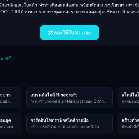
รักษาลักษณะใบหน้า, ท่าทางที่สอดคล้องกัน, พร้อมสัดส่วนขาเรียวยาว การจ
 OOTD ชิบิ ด้านขวา: รายการชุดแต่ละรายการแสดงอยู่ อาชีพแรก: นักออกแ
ลองใช้ใน Studio
บน X
และขาว
แบรนด์สไตล์ Minecraft
สไตล์ไอ
แม่นยำ
"งานสร้าง voxel สไตล์ Minecraft ของ [BRAND
ภาพประกอ
ขั้นสูงที่
NAME] [OBJECT] ที่สร้างขึ้นใหม่ทั้งหมดจาก
[describe
องโลโก้
ลูกบาศก์พิกเซล — การโมเดล voxel อย่างละเอียด
workspace
ตโตมัน
สีและโลโก้อันเป็นเอกลักษณ์ของแบรนด์ พื้นผิว
icons, a 
้อนยุค
การ์ดอินโฟกราฟิกสไตล์วาดมือ
สร้างตั
นที่มีลาย
แบบบล็อก แสงสะอาดตา มีสไตล์แต่ยังจดจำได้
เรขาคณิต 
้สี cobalt
เรนเดอร์ 3D ความละเอียดสูง การตีความที่สนุก
มิติความลึ
ดจิ๋วจาก
สร้างการ์ดอินโฟกราฟิกสไตล์วาดมือหนึ่งใบ
ทำหน้าที่เ
น เช่น
และสร้างสรรค์"
เฉดอ่อน ส
และวัตถุ
อัตราส่วนแนวตั้ง 9:16 ธีมของการ์ดต้องชัดเจน พื้น
Games สร้
 ทั้งโลโก้
ใหม่ เหมา
ะเอียด
หลังเป็นสีเบจหรือสีขาวนวลที่มีพื้นผิวกระดาษ โดย
สไตล์เดีย