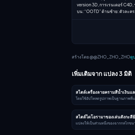
version 3D, การเรนเดอร์ C4D, 
บน: “OOTD” ด้านซ้าย: ตัวละคร
สร้างโดย @@ZHO_ZHO_ZHO
ดู
เพิ่มเติมจาก แปลง 3 มิติ
สไตล์เครื่องลายครามสีน้ำเงิน
โดยใช้อัปโหลดรูปภาพเป็นฐานภาพที่
อย่างสมบูรณ์ แปลงให้เป็นวัตถุ 3D สมจริง
คงไว้เฉพาะรูปทรงและสัดส่วนดั้งเดิมข
เท่านั้น ใช้พื้นผิวเซรามิก Iznik แบบออ
สไตล์ไดโอรามาของเล่นสังกะสีย
ดั้งเดิม—ด้วยฐานเคลือบสีขาวนวลอบอุ่
ร้าวละเอียด ซ้อนทับด้วยลวดลายดอกไม
แปลงให้เป็นส่วนหนึ่งของฉากกลไกขนา
blue, turquoise และสีแดงสดที่โดดเด่
ยุค 1940s หรือ ’50s โดยมี: ➕ตัวละคร
tulips, carnations และเถา arabesque
โลหะเคลือบ enamel ที่มันวาว ➕รายล