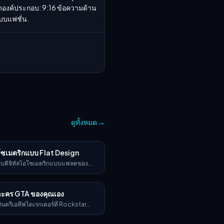
ัดองค์ประกอบ: 9:16 ข้อความด้าน
บบแฟชั่น.
ดูทั้งหมด
→
โซเมตริกแบบ Flat Design
บดิจิทัลไอโซเมตริกแบบแฟลตของ
 the subject: e.g., a modern
, a city block, a group of app
sports shop] เส้นสะอาดตาและรูปทรง
วละคร GTA ของคุณเอง
สีพาสเทลสดใส มุมมองที่ลดทอนแต่มี
กแบบ 3D เงาน้อย พื้นหลังสีขาวหรือไล่
ป็นครีเอทีฟไดเรกเตอร์ที่ Rockstar
ไตล์คล้ายอินโฟกราฟิกเวกเตอร์สมัย
างชีตตัวละครสมมติของ GTA VI ใน
ะสำหรับ UI การออกแบบแอป หรือภาพ
วกันแบบเป๊ะกับภาพโปรโมตอย่างเป็น