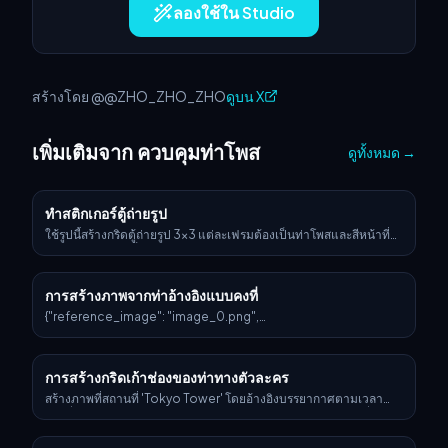
ลองใช้ใน Studio
สร้างโดย @@ZHO_ZHO_ZHO
ดูบน X
เพิ่มเติมจาก ควบคุมท่าโพส
ดูทั้งหมด
→
ทำสติกเกอร์ตู้ถ่ายรูป
ใช้รูปนี้สร้างกริดตู้ถ่ายรูป 3x3 แต่ละเฟรมต้องเป็นท่าโพสและสีหน้าที่
แตกต่างกัน ห้ามซ้ำ
การสร้างภาพจากท่าอ้างอิงแบบคงที่
{"reference_image": "image_0.png",
"image_generation_prompts": {"main_positive_prompt":
"ภาพมุมสูงแบบ bird's-eye view ของไอดอลหญิงเอเชียตะวันออก
ที่นอนอยู่บนพื้นตู้เสื้อผ้าที่รกมาก โดยยึดตามท่ากลับหัวและโครงสร้าง
การสร้างกริดเก้าช่องของท่าทางตัวละคร
กายวิภาคที่แสดงใน image_0.png อย่างเคร่งครัด เธอสวมเดรสมินิ
สีน้ำเงินเข้มผ้าลูกไม้ทับหลายชั้นพร้อมเสื้อท่อนบนทรง milkmaid คอ
สร้างภาพที่สถานที่ 'Tokyo Tower' โดยอ้างอิงบรรยากาศตามเวลา
เสื้อ sweetheart แขนกุดสั้นแบบ cap sleeves และชายกระโปรงผัก
ท้องถิ่นปัจจุบันและสภาพอากาศแบบเรียลไทม์ โปรดให้ตัวละครที่ระบุ
กาด เธอสวมบูตหนังสีแดงสูงระดับเข่าทรงหนักพร้อมตะเข็บแนวตั้งด้าน
ได้สำรวจสถานที่ และผสานตัวละครเข้ากับฉาก
หน้า รอยสักที่มองเห็นได้มีแถบลวดหนามบนต้นขา และลายสัก stick-