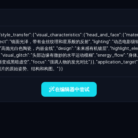
tyle_transfer": { "visual_characteristics": { "head_and_face":
ffect": "镜面光泽，带有金丝纹理和星系般的反射", "lighting": "动态电影
xture": "高抛光白色陶瓷，内嵌金线", "design": "未来感有机镀层", "highligh
": { "visual_glitch": "头部边缘有微妙的水平运动模糊", "energy_flow": 
: "中性渐变或黑暗虚空", "focus": "强调人物的发光对比" } }, "application_
的原始姿势、结构和构图。" } }
在编辑器中尝试