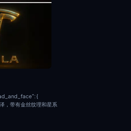
ead_and_face": {
 "镜面光泽，带有金丝纹理和星系