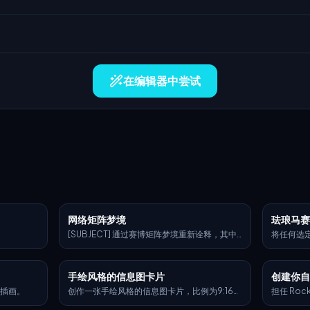
在编辑器中尝试
网络矩阵梦境
珐琅马
[SUBJECT] 通过赛博矩阵梦境重新诠释，其中
将任何选定
ristics": {
数字代码的级联流形成沉浸式背景。为场景注入
超逼真的
 "半透明树
激进的霓虹 [COLOR1] 和发光的 [COLOR2] 色
砖构成。
调，以唤起艺术与算法融合的未来现实。
例，被重
手绘风格的信息图卡片
创建你自
带有金丝纹理
由弯曲、
态电影级轮廓
出璀璨的马
通插画。
创作一张手绘风格的信息图卡片，比例为9:16竖
担任 Roc
": {
颜色来源
版。卡片主题鲜明，背景为带有纸质肌理的米色
虚构的 GT