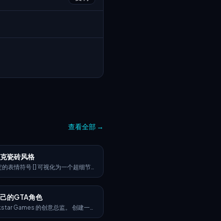
查看全部
→
赛克瓷砖风格
的表情符号 [] 可视化为一个超细节、
3D雕塑，完全由奢华的珐琅马赛克瓷
表情符号应保留其标志性的轮廓和比
新诠释为一个风格化的3D形象，完全
己的GTA角色
刻面和几何互锁的珐琅瓷砖制成，呈现
赛克图案。 > 使用高光泽珐琅瓷砖，
kstar Games 的创意总监。 创建一个
于表情符号的象征性调色板，融入金属
A VI 角色表，其风格与官方 GTA VI 宣