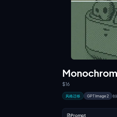
Monochrom
$16
风格迁移
GPT Image 2
创
Prompt