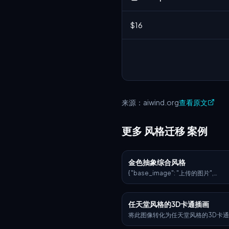
来源：aiwind.org
查看原文
更多 风格迁移 案例
金色抽象综合风格
{ "base_image": "上传的图片",
"style_transfer": { "visual_characte
"head_and_face": { "material":
脂，内嵌星光和发光的神经回路",
任天堂风格的3D卡通插画
"surface_effect": "镜面光泽，
和星系般的反射", "lighting": "动
将此图像转化为任天堂风格的3D卡
光，带有体积光晕" }, "body_structure