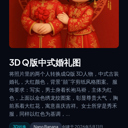
3D Q版中式婚礼图
将照片里的两个人转换成Q版 3D人物，中式古装
婚礼，大红颜色，背景“囍”字剪纸风格图案。 服
饰要求：写实，男士身着长袍马褂，主体为红
色，上面以金色绣龙纹图案，彰显尊贵大气 ，胸
前系着大红花，寓意喜庆吉祥。女士所穿是秀禾
服，同样以红色为基调，...
3D转换
Nano Banana
创建于 2026年5月11日