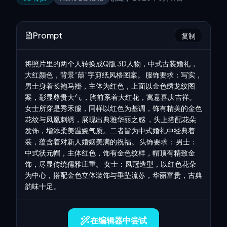
Prompt
复制
将照片里的两个人转换成Q版 3D人物，中式古装婚礼，
大红颜色，背景“囍”字剪纸风格图案。 服饰要求：写实，
男士身着长袍马褂，主体为红色，上面以金色绣龙纹图
案，彰显尊贵大气 ，胸前系着大红花，寓意喜庆吉祥。
女士所穿是秀禾服，同样以红色为基调，饰有精美的金色
花纹与凤凰刺绣，展现出典雅华丽之感 ，头上搭配花朵
发饰，增添柔美温婉气质。二者皆为中式婚礼中经典着
装，蕴含着对新人婚姻美满的祝福。 头饰要求： 男士：
中式状元帽，主体红色，饰有金色纹样，帽顶有精致金
饰，尽显传统儒雅庄重。 女士：凤冠造型，以红色花朵
为中心，搭配金色立体装饰与垂坠流苏，华丽富贵，古典
韵味十足。 
在编辑器中尝试