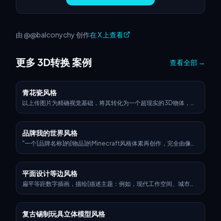
由 @@balconychy 创作
在 X 上查看
更多 3D转换 案例
查看全部
→
青花瓷风格
以上传图片为精确视觉基础，将其转化为一个超现实的3D物体，仅
保留标志的原始形状和比例。应用传统的奥斯曼伊兹尼克陶瓷纹理
——以暖白色釉面底座，带有精致的裂纹线条，之上叠加鲜艳的钴蓝
色、绿松石色和大胆的红色花卉图案，如郁金香、康乃馨和蔓藤花
品牌我的世界风格
纹。整个标志应作为一个独立的瓷雕塑处理，具有凸起的、手绘的
细节，没有背景板或瓷砖结构。确保装饰图案优雅地遵循布加迪标
"一个[品牌名称]的[物品]的Minecraft风格体素再创作，完全由像素
志的轮廓，而不改变其形态。在纯黑色背景下，使用Cinema 4D风
化方块构建——精细的体素建模，标志性的品牌颜色和徽标，块状纹
格的产品照明渲染物体——突出逼真的陶瓷光泽、材质深度和微妙的
理，清晰的灯光，风格化但可识别，3D渲染，高分辨率，俏皮且富
反射。最终结果应呈现出一种奢华的手工陶瓷重新诠释感，平衡传
有创意的诠释"
平面设计等边风格
统装饰与工业品牌。
扁平等距数字插画，描绘[描述主题：例如，现代工作空间、城市街
区、一组应用程序图标、一家体育用品店]，线条简洁，几何形状，
明亮的柔和色彩，简化透视与3D深度，极少阴影，白色背景或浅色
渐变。风格类似于现代矢量信息图表，非常适合UI、应用设计或网
复古锡制玩具立体模型风格
页视觉效果。