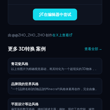
在编辑器中尝试
由 @@ZHO_ZHO_ZHO 创作
在 X 上查看
更多 3D转换 案例
查看全部
→
青花瓷风格
以上传图片为精确视觉基础，将其转化为一个超现实的3D物体，仅
保留标志的原始形状和比例。应用传统的奥斯曼伊兹尼克陶瓷纹理
——以暖白色釉面底座，带有精致的裂纹线条，之上叠加鲜艳的钴蓝
色、绿松石色和大胆的红色花卉图案，如郁金香、康乃馨和蔓藤花
品牌我的世界风格
纹。整个标志应作为一个独立的瓷雕塑处理，具有凸起的、手绘的
细节，没有背景板或瓷砖结构。确保装饰图案优雅地遵循布加迪标
"一个[品牌名称]的[物品]的Minecraft风格体素再创作，完全由像素
志的轮廓，而不改变其形态。在纯黑色背景下，使用Cinema 4D风
化方块构建——精细的体素建模，标志性的品牌颜色和徽标，块状纹
格的产品照明渲染物体——突出逼真的陶瓷光泽、材质深度和微妙的
理，清晰的灯光，风格化但可识别，3D渲染，高分辨率，俏皮且富
反射。最终结果应呈现出一种奢华的手工陶瓷重新诠释感，平衡传
有创意的诠释"
平面设计等边风格
统装饰与工业品牌。
扁平等距数字插画，描绘[描述主题：例如，现代工作空间、城市街