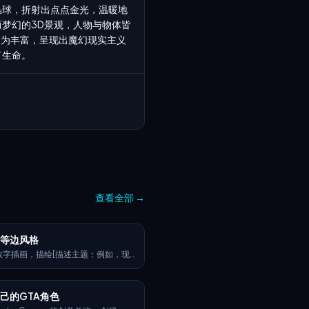
晶球，折射出点点金光，温暖地
而梦幻的3D景观，人物与物体皆
极为丰富，呈现出魔幻现实主义
生命。 
查看全部
→
计等边风格
数字插画，描绘[描述主题：例如，现
间、城市街区、一组应用程序图标、一
品店]，线条简洁，几何形状，明亮的
，简化透视与3D深度，极少阴影，白
己的GTA角色
浅色渐变。风格类似于现代矢量信息图