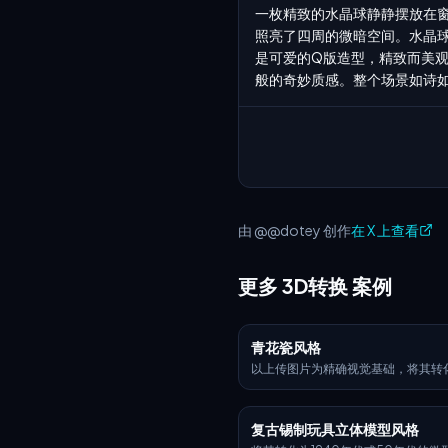
一枚精致的水晶球静静摆放在
照亮了四周的微暗空间。水晶球
是可爱的Q版造型，精致而美
般的奇妙质感。整个场景如诗如
由 @@dotey 创作
在 X 上查看
更多 3D转换 案例
青花瓷风格
以上传图片为精确视觉基础，将其转
现实的3D物体，仅保留标志的原始
例。应用传统的奥斯曼伊兹尼克陶瓷
暖白色釉面底座，带有精致的裂纹线
复古锡制玩具立体模型风格
加鲜艳的钴蓝色、绿松石色和大胆的