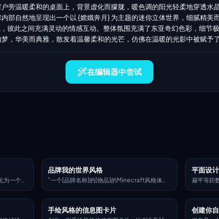
窗户旁温暖柔和的桌面上，背景虚化而朦胧，暖色调的阳光轻柔地穿透水
内部自然地呈现出一个以 {嫦娥奔月} 为主题的迷你立体世界，细腻精美
观，彼此之间充满灵动的情感互动。整体氛围充满了东亚奇幻色彩，细节
梦，华美而典雅，散发着温馨柔和的光芒，仿佛在温暖的光影中被赋予了
在编辑器中尝试
品牌我的世界风格
平面设
化为一个超
"一个[品牌名称]的[物品]的Minecraft风格体素
扁平等距
形状和比
再创作，完全由像素化方块构建——精细的体素
代工作空
纹理——以
建模，标志性的品牌颜色和徽标，块状纹理，清
家体育用
条，之上叠
晰的灯光，风格化但可识别，3D渲染，高分辨
柔和色彩
手绘风格的信息图卡片
创建你自
红色花卉图
率，俏皮且富有创意的诠释"
色背景或