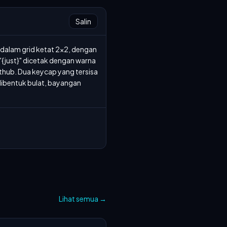
Salin
dalam grid ketat 2x2, dengan 
{just}" dicetak dengan warna 
thub. Dua keycap yang tersisa 
 dibentuk bulat, bayangan 
Lihat semua
→