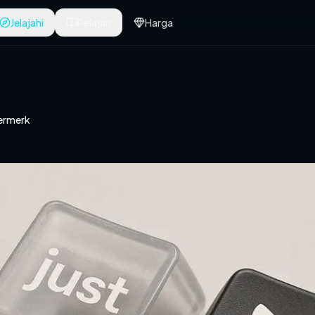
Jelajahi
Pelajari
Harga
ermerk