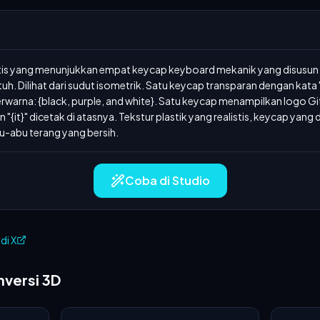
stis yang menunjukkan empat keycap keyboard mekanik yang disusun 
. Dilihat dari sudut isometrik. Satu keycap transparan dengan kata "
rwarna: {black, purple, and white}. Satu keycap menampilkan logo Gi
n "{it}" dicetak di atasnya. Tekstur plastik yang realistis, keycap yang
u-abu terang yang bersih.
Coba di Studio
 di X
nversi 3D