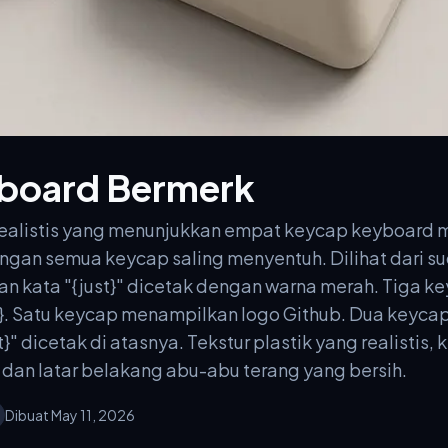
board Bermerk
realistis yang menunjukkan empat keycap keyboard 
ngan semua keycap saling menyentuh. Dilihat dari su
n kata "{just}" dicetak dengan warna merah. Tiga ke
e}. Satu keycap menampilkan logo Github. Dua keycap
it}" dicetak di atasnya. Tekstur plastik yang realistis
 dan latar belakang abu-abu terang yang bersih.
Dibuat May 11, 2026