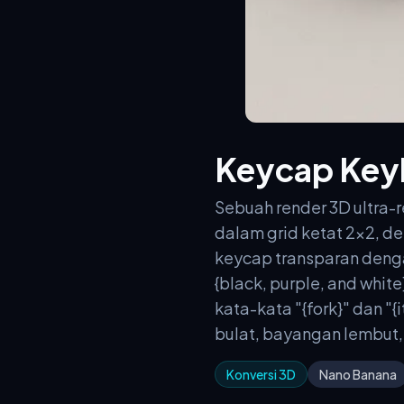
Keycap Key
Sebuah render 3D ultra-
dalam grid ketat 2x2, de
keycap transparan denga
{black, purple, and whit
kata-kata "{fork}" dan "{
bulat, bayangan lembut,
Konversi 3D
Nano Banana