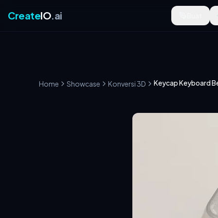
Create
IO
.ai
Buat
Keycap Keyboard B
Home
Showcase
Konversi 3D