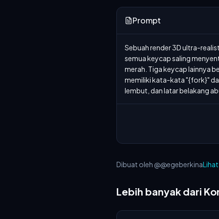
Prompt
Sebuah render 3D ultra-reali
semua keycap saling menyentuh
merah. Tiga keycap lainnya be
memiliki kata-kata "{fork}" da
lembut, dan latar belakang ab
Dibuat oleh @@egeberkina
Lihat
Lebih banyak dari Ko