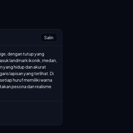
Salin
ige, dengan tutup yang 
asuk landmark ikonik, medan, 
en yang hidup dan akurat 
s lapisan yang terlihat. Di 
etiap huruf memiliki warna 
akan pesona dan realisme 