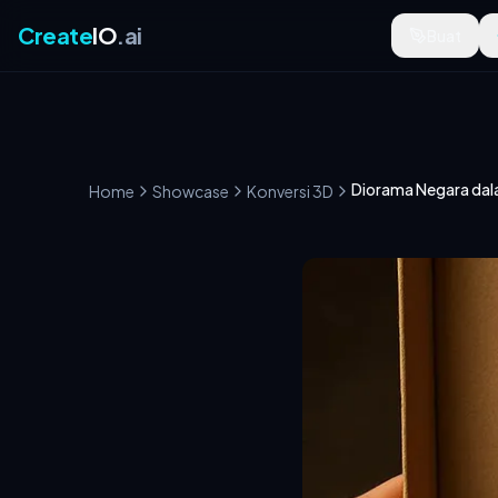
Create
IO
.ai
Buat
Home
Showcase
Konversi 3D