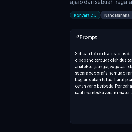
ajaib dari sebuah negara
Konversi 3D
Nano Banana
Prompt
Sebuah foto ultra-realistis d
dipegang terbuka oleh dua ta
arsitektur, sungai, vegetasi, 
secara geografis, semua diran
bagian dalam tutup, huruf pl
cerah yang berbeda. Pencaha
saat membuka versi miniatur a