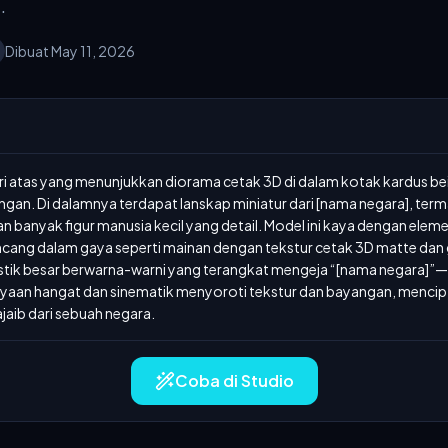
.
Dibuat May 11, 2026
ari atas yang menunjukkan diorama cetak 3D di dalam kotak kardus be
ngan. Di dalamnya terdapat lanskap miniatur dari [nama negara], term
dan banyak figur manusia kecil yang detail. Model ini kaya dengan elem
cang dalam gaya seperti mainan dengan tekstur cetak 3D matte dan gari
astik besar berwarna-warni yang terangkat mengeja “[nama negara]”—s
yaan hangat dan sinematik menyoroti tekstur dan bayangan, mencipt
jaib dari sebuah negara.
Coba di Studio