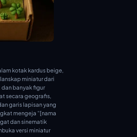
dalam kotak kardus beige,
lanskap miniatur dari
, dan banyak figur
at secara geografis,
an garis lapisan yang
rangkat mengeja “[nama
gat dan sinematik
buka versi miniatur