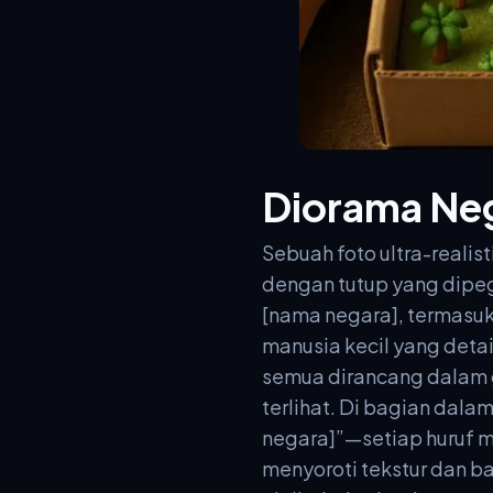
Diorama Neg
Sebuah foto ultra-realis
dengan tutup yang dipeg
[nama negara], termasuk 
manusia kecil yang detai
semua dirancang dalam g
terlihat. Di bagian dala
negara]”—setiap huruf m
menyoroti tekstur dan b