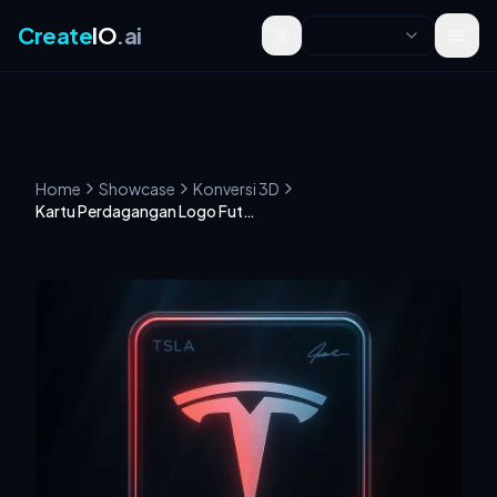
Create
IO
.ai
Toggle theme
Home
Showcase
Konversi 3D
Kartu Perdagangan Logo Futuristik