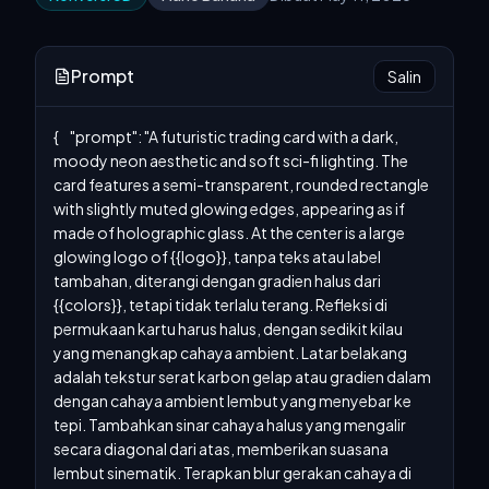
Prompt
Salin
{     "prompt": "A futuristic trading card with a dark, 
moody neon aesthetic and soft sci-fi lighting. The 
card features a semi-transparent, rounded rectangle 
with slightly muted glowing edges, appearing as if 
made of holographic glass. At the center is a large 
glowing logo of {{logo}}, tanpa teks atau label 
tambahan, diterangi dengan gradien halus dari 
{{colors}}, tetapi tidak terlalu terang. Refleksi di 
permukaan kartu harus halus, dengan sedikit kilau 
yang menangkap cahaya ambient. Latar belakang 
adalah tekstur serat karbon gelap atau gradien dalam 
dengan cahaya ambient lembut yang menyebar ke 
tepi. Tambahkan sinar cahaya halus yang mengalir 
secara diagonal dari atas, memberikan suasana 
lembut sinematik. Terapkan blur gerakan cahaya di 