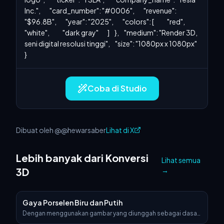
Inc.",         "card_number": "#0006",         "revenue": 
"$96.8B",         "year": "2025",         "colors": [             "red",             
"white",             "dark gray"         ]     },     "medium": "Render 3D, 
seni digital resolusi tinggi",     "size": "1080px x 1080px" 
}
Coba di Studio
Dibuat oleh @@hewarsaber
Lihat di X
Lebih banyak dari Konversi
Lihat semua
3D
→
Gaya Porselen Biru dan Putih
Dengan menggunakan gambar yang diunggah sebagai dasar
visual yang persis, ubah menjadi objek 3D hiper-realistis yang