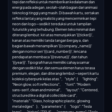
tepi dan refleksi untuk memberikan kedalaman dan 
energi pada adegan, seolah-olah bagian dari animasi 
teknologi tinggi yang masih. Di bawah kartu, sertakan 
refleksi lantai yang realistis yang mencerminkan tepi 
neon dan logo—sedikit tereduksi untuk tampilan 
futuristik yang terhubung. Elemen teks minimal dan 
diterangi lembut: kiri atas menunjukkan '{{ticker}}', 
kanan atas memiliki tanda tangan bergaya, dan 
bagian bawah menampilkan '{{company_name}}' 
dengan nomor seri '{{card_number}}', lencana 
pendapatan membaca '{{revenue}}', dan tahun 
'{{year}}'. Tipografi harus memiliki cahaya samar 
dengan sedikit blur, dan semua elemen harus terasa 
premium, elegan, dan diterangi lembut—seperti kartu 
koleksi cyberpunk kelas atas.",     "style": {         "lighting": 
"Neon glow, soft reflections",         "font": "Modern 
sans-serif, clean and minimal",         "layout": "Centered, 
structured like a digital collectible card",         
"materials": "Glass, holographic plastic, glowing 
metal edges"     },     "parameters": {         "logo": "Tesla 
logo",         "ticker": "TSLA",         "company_name": "Tesla 