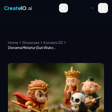
Create
IO
.ai
Toggle theme
Home
Showcase
Konversi 3D
Diorama Miniatur (Sun Wukong vs. Roh Tulang Putih)