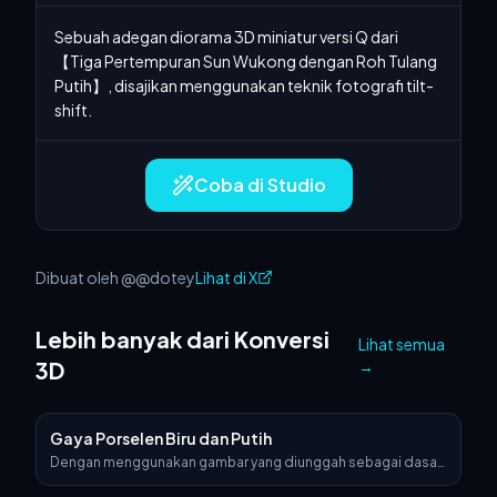
Sebuah adegan diorama 3D miniatur versi Q dari 
【Tiga Pertempuran Sun Wukong dengan Roh Tulang 
Putih】, disajikan menggunakan teknik fotografi tilt-
shift.
Coba di Studio
Dibuat oleh @@dotey
Lihat di X
Lebih banyak dari Konversi
Lihat semua
3D
→
Gaya Porselen Biru dan Putih
Dengan menggunakan gambar yang diunggah sebagai dasar
visual yang persis, ubah menjadi objek 3D hiper-realistis yang