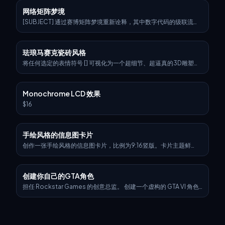
光泽，带有金丝纹理和星系般的反射", "lighting": "动态电影级轮廓
网络矩阵梦境
光，带有体积光晕" }, "body_structure": { "texture": "高抛光白色
陶瓷，内嵌金线", "design": "未来感有机镀层",
[SUBJECT] 通过赛博矩阵梦境重新诠释，其中数字代码的级联流形
"highlight_elements": "模仿突触能量的微妙内部光流" },
成沉浸式背景。为场景注入激进的霓虹 [COLOR1] 和发光的
"motion_effect": { "visual_glitch": "头部边缘有微妙的水平运动
[COLOR2] 色调，以唤起艺术与算法融合的未来现实。
模糊", "energy_flow": "身体上微弱跳动的粒子光" },
珐琅马赛克瓷砖风格
"background": { "type": "中性渐变或黑暗虚空", "focus": "强调人
物的发光对比" } }, "application_target": "用上述特征替换上传图片
将任何选定的表情符号 [] 可视化为一个超细节、超逼真的3D雕塑，
的表面和材质风格，同时保留目标图片的原始姿势、结构和构图。" }
完全由奢华的珐琅马赛克瓷砖构成。表情符号应保留其标志性的轮
}
廓和比例，被重新诠释为一个风格化的3D形象，完全由弯曲、刻面
和几何互锁的珐琅瓷砖制成，呈现出璀璨的马赛克图案。 > 使用高
Monochrome LCD 效果
光泽珐琅瓷砖，颜色来源于表情符号的象征性调色板，融入金属点
缀、蛋白石釉、深层陶瓷颜料和微妙的虹彩。瓷砖表面必须展现出
$16
柔和的斜面、清晰的接缝和触感深度，以模仿精英建筑马赛克作
品。 > 确保没有可见的支撑结构——该形象必须显得自由站立且失
重，悬浮在画面正中央的半空中。 > 背景：纯白色工作室环境，雕
手绘风格的信息图卡片
塑正下方有柔和的环境阴影，以强调空间感和漂浮的真实感。 > 灯
光：电影级，多角度漫射，以
创作一张手绘风格的信息图卡片，比例为9:16竖版。卡片主题鲜
明，背景为带有纸质肌理的米色或米白色，整体设计体现质朴、亲
切的手绘美感。 卡片上方以红黑相间、对比鲜明的大号毛笔草书字
体突出标题，吸引视觉焦点。文字内容均采用中文草书，整体布局
创建你自己的GTA角色
分为2至4个清晰的小节，每节以简短、精炼的中文短语表达核心要
点。字体保持草书流畅的韵律感，既清晰可读又富有艺术气息。 卡
担任 Rockstar Games 的创意总监。 创建一个虚构的 GTA VI 角色
片中点缀简单、有趣的手绘插画或图标，例如人物或象征符号，以
表，其风格与官方 GTA VI 宣传图片完全相同。 布局必须是： 水平角
增强视觉吸引力，引发读者思考与共鸣。整体布局注意视觉平衡，
色表，角色位于右侧，其动态姿势反映了他们的个性。 在左侧包含
预留足够的空白空间，确保画面简洁明了，易于阅读和理解。 主题
以下结构化文本： 左上角有一个小“VI”标志（视觉上提及）。 角色
是：“做IP是长期复利，坚持每日出摊，持续做，肯定会有结果，因
的名字以大粗体文字显示。 下面是醒目的口号或标语，采用不同的